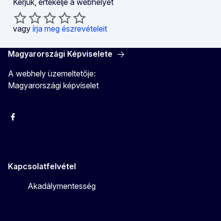
Kérjük, értékelje a webhelyet
vagy
írja meg észrevételeit
Magyarországi Képviselete
A webhely üzemeltetője:
Magyarországi képviselet
Facebook
Instagram
Twitter
Youtube
Kapcsolatfelvétel
Akadálymentesség