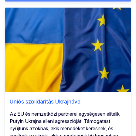
Uniós szolidaritás Ukrajnával
Az EU és nemzetközi partnerei egységesen elítélik
Putyin Ukrajna elleni agresszióját. Támogatást
nyújtunk azoknak, akik menedéket keresnek, és
segítünk azoknak, akik szeretnének biztonságban