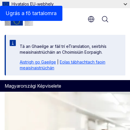
Hivatalos EU-webhely
Ugrás a fő tartalomra
Menu
Tá an Ghaeilge ar fáil trí eTranslation, seirbhís
meaisínaistriúcháin an Choimisiúin Eorpaigh.
Aistrigh go Gaeilge
|
Eolas tábhachtach faoin
meaisínaistriúchán
Magyarországi Képviselete
Európai Bizottság Magyarors