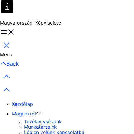
Magyarországi Képviselete
Menu
Bezárás
Menu
Back
Previous items
Next items
Kezdőlap
Magunkról
Tevékenységünk
Munkatársaink
Lépjen velünk kapcsolatba