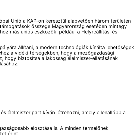
rópai Unió a KAP-on keresztül alapvetően három területen
tok támogatások összege Magyarország esetében mintegy
sához más uniós eszközök, például a Helyreállítási és
pályára állítani, a modern technológiák kínálta lehetőségek
léhez a vidéki térségekben, hogy a mezőgazdasági
z, hogy biztosítsa a lakosság élelmiszer-ellátásának
lásához.
élelmiszeripart kíván létrehozni, amely ellenállóbb a
igazságosabb elosztása is. A minden termelőnek
et érint.