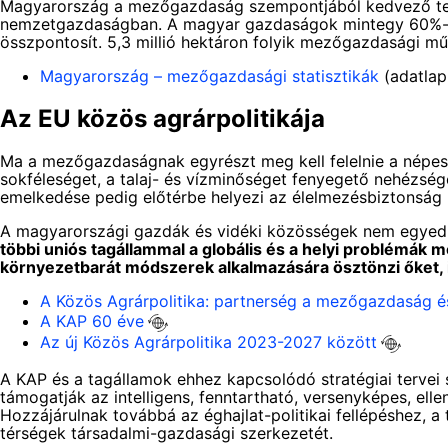
Magyarország a mezőgazdaság szempontjából kedvező termé
nemzetgazdaságban. A magyar gazdaságok mintegy 60%-a fo
összpontosít. 5,3 millió hektáron folyik mezőgazdasági mű
Magyarország – mezőgazdasági statisztikák
(adatlap
Az EU közös agrárpolitikája
Ma a mezőgazdaságnak egyrészt meg kell felelnie a népes
sokféleséget, a talaj- és vízminőséget fenyegető nehézség
emelkedése pedig előtérbe helyezi az élelmezésbiztonság 
A magyarországi gazdák és vidéki közösségek nem egyed
többi uniós tagállammal a globális és a helyi problémák 
környezetbarát módszerek alkalmazására ösztönzi őket, il
A Közös Agrárpolitika: partnerség a mezőgazdaság é
A KAP 60 éve
Az új Közös Agrárpolitika 2023-2027 között
A KAP és a tagállamok ehhez kapcsolódó stratégiai tervei 
támogatják az intelligens, fenntartható, versenyképes, ell
Hozzájárulnak továbbá az éghajlat-politikai fellépéshez, a
térségek társadalmi-gazdasági szerkezetét.