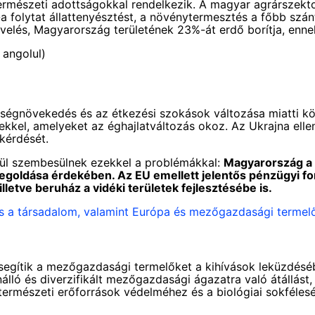
szeti adottságokkal rendelkezik. A magyar agrárszektor 
lytat állattenyésztést, a növénytermesztés a főbb szánt
velés, Magyarország területének 23%-át erdő borítja, enne
 angolul)
ségnövekedés és az étkezési szokások változása miatti kö
ekkel, amelyeket az éghajlatváltozás okoz. Az Ukrajna ell
kérdését.
ül szembesülnek ezekkel a problémákkal:
Magyarország a 
megoldása érdekében. Az EU emellett jelentős pénzügyi fo
letve beruház a vidéki területek fejlesztésébe is.
s a társadalom, valamint Európa és mezőgazdasági termelő
segítik a mezőgazdasági termelőket a kihívások leküzdéséb
enálló és diverzifikált mezőgazdasági ágazatra való átállás
 természeti erőforrások védelméhez és a biológiai sokféles