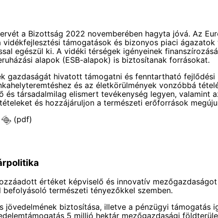
i tervét a Bizottság 2022 novemberében hagyta jóvá. Az Eu
 a vidékfejlesztési támogatások és bizonyos piaci ágaza
zással egészül ki. A vidéki térségek igényeinek finanszírozá
eruházási alapok (ESB-alapok) is biztosítanak forrásokat.
k gazdaságát hivatott támogatni és fenntartható fejlődési 
 munkahelyteremtéshez és az életkörülmények vonzóbbá téte
ő és társadalmilag elismert tevékenység legyen, valamint a
ltételeket és hozzájáruljon a természeti erőforrások megúju
(pdf)
rpolitika
záadott értéket képviselő és innovatív mezőgazdaságot és 
l befolyásoló természeti tényezőkkel szemben.
s jövedelmének biztosítása, illetve a pénzügyi támogatás 
edelemtámogatás 5 millió hektár mezőgazdasági földterület