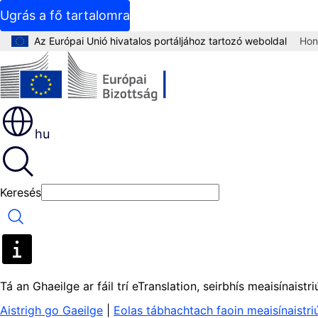
Ugrás a fő tartalomra
Az Európai Unió hivatalos portáljához tartozó weboldal
Hon
hu
Keresés
Keresés
Tá an Ghaeilge ar fáil trí eTranslation, seirbhís meaisínaist
Aistrigh go Gaeilge
|
Eolas tábhachtach faoin meaisínaistr