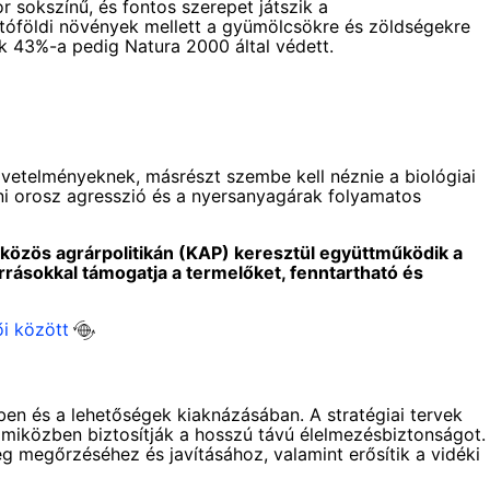
sokszínű, és fontos szerepet játszik a
óföldi növények mellett a gyümölcsökre és zöldségekre
k 43%-a pedig Natura 2000 által védett.
vetelményeknek, másrészt szembe kell néznie a biológiai
eni orosz agresszió és a nyersanyagárak folyamatos
közös agrárpolitikán (KAP) keresztül együttműködik a
rrásokkal támogatja a termelőket, fenntartható és
i között
en és a lehetőségek kiaknázásában. A stratégiai tervek
t, miközben biztosítják a hosszú távú élelmezésbiztonságot.
ég megőrzéséhez és javításához, valamint erősítik a vidéki