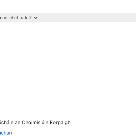
nan lehet tudni?
riúcháin an Choimisiúin Eorpaigh.
iúchán