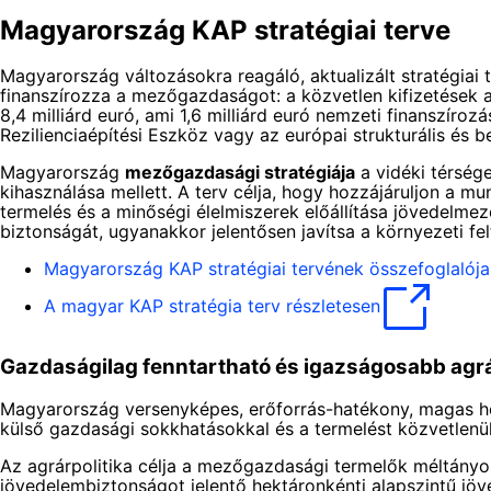
Magyarország KAP stratégiai terve
Magyarország változásokra reagáló, aktualizált stratégia
finanszírozza a mezőgazdaságot: a közvetlen kifizetések
8,4 milliárd euró, ami 1,6 milliárd euró nemzeti finanszíro
Rezilienciaépítési Eszköz vagy az európai strukturális és b
Magyarország
mezőgazdasági stratégiája
a vidéki térsége
kihasználása mellett. A terv célja, hogy hozzájáruljon a
termelés és a minőségi élelmiszerek előállítása jövedelmez
biztonságát, ugyanakkor jelentősen javítsa a környezeti fe
Magyarország KAP stratégiai tervének összefoglalója
A magyar KAP stratégia terv részletesen
Gazdaságilag fenntartható és igazságosabb agrá
Magyarország versenyképes, erőforrás-hatékony, magas hoz
külső gazdasági sokkhatásokkal és a termelést közvetlenü
Az agrárpolitika célja a mezőgazdasági termelők méltányo
jövedelembiztonságot jelentő hektáronkénti alapszintű jöv