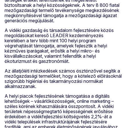
térségek értéket teremtsenek és megélhetést
biztosítsanak a helyi közösségeknek. A terv 8 800 fiatal
mezőgazdasági termelő tevékenysége megkezdésének
megkönnyítésével támogatja a mezőgazdasági ágazat
generációs megújulását.
A vidéki gazdaság és társadalom fejlesztésére közös
megoldásokat kereső LEADER kezdeményezés
keretében a terv több mint 100 helyi program
végrehajtását támogatja, amelyek fejlesztik a helyi
kézműves iparágakat, erősítik a helyi mikro- és
kisvállalkozásokat, valamint fellendítik a helyi
ökoturizmust és gasztronómiát.
Az állatjóléti intézkedések számos ösztönzővel segítik a
mezőgazdasági termelőket, hogy a kötelező előírásoknál
szigorúbb higiéniai és takarmányozási normákat
alkalmazzanak.
A helyi piacok fejlesztésének támogatása a digitális
lehetőségek – vásárlóközösségek, online marketing –
széles körének kihasználására összpontosít. A vidéki
területek népességmegtartó képességének erősítése
érdekében a vidékfejlesztési költségvetés 2,2%-át a
vidéki települések infrastruktúrájának fejlesztésére
fordítják, ami az emberek életminőségének javulásához