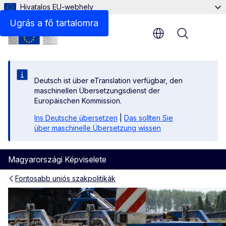
Hivatalos EU-webhely
Az EU élelmezési és biodiverzitási stratégiája
Ugrás a fő tartalomra
Menu
Deutsch ist über eTranslation verfügbar, den
maschinellen Übersetzungsdienst der
Europäischen Kommission.
Ins Deutsche übersetzen
|
Das sollten Sie
über maschinelle Übersetzung wissen
Magyarországi Képviselete
Fontosabb uniós szakpolitikák
Mezőgazdaság