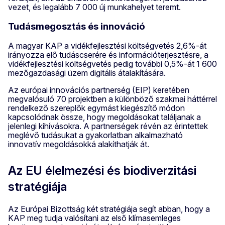
vezet, és legalább 7 000 új munkahelyet teremt.
Tudásmegosztás és innováció
A magyar KAP a vidékfejlesztési költségvetés 2,6%-át
irányozza elő tudáscserére és információterjesztésre, a
vidékfejlesztési költségvetés pedig további 0,5%-át 1 600
mezőgazdasági üzem digitális átalakítására.
Az európai innovációs partnerség (EIP) keretében
megvalósuló 70 projektben a különböző szakmai háttérrel
rendelkező szereplők egymást kiegészítő módon
kapcsolódnak össze, hogy megoldásokat találjanak a
jelenlegi kihívásokra. A partnerségek révén az érintettek
meglévő tudásukat a gyakorlatban alkalmazható
innovatív megoldásokká alakíthatják át.
Az EU élelmezési és biodiverzitási
stratégiája
Az Európai Bizottság két stratégiája segít abban, hogy a
KAP meg tudja valósítani az első klímasemleges