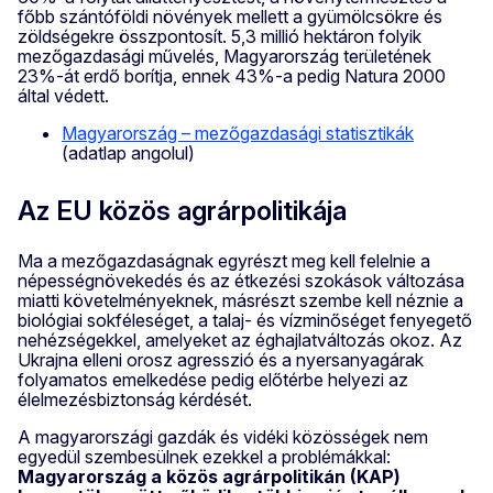
főbb szántóföldi növények mellett a gyümölcsökre és
zöldségekre összpontosít. 5,3 millió hektáron folyik
mezőgazdasági művelés, Magyarország területének
23%-át erdő borítja, ennek 43%-a pedig Natura 2000
által védett.
Magyarország – mezőgazdasági statisztikák
(adatlap angolul)
Az EU közös agrárpolitikája
Ma a mezőgazdaságnak egyrészt meg kell felelnie a
népességnövekedés és az étkezési szokások változása
miatti követelményeknek, másrészt szembe kell néznie a
biológiai sokféleséget, a talaj- és vízminőséget fenyegető
nehézségekkel, amelyeket az éghajlatváltozás okoz. Az
Ukrajna elleni orosz agresszió és a nyersanyagárak
folyamatos emelkedése pedig előtérbe helyezi az
élelmezésbiztonság kérdését.
A magyarországi gazdák és vidéki közösségek nem
egyedül szembesülnek ezekkel a problémákkal:
Magyarország a közös agrárpolitikán (KAP)