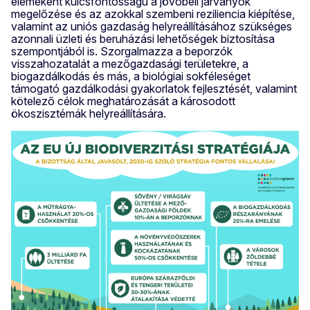
elemeként kulcsfontosságú a jövőbeli járványok
megelőzése és az azokkal szembeni reziliencia kiépítése,
valamint az uniós gazdaság helyreállításához szükséges
azonnali üzleti és beruházási lehetőségek biztosítása
szempontjából is. Szorgalmazza a beporzók
visszahozatalát a mezőgazdasági területekre, a
biogazdálkodás és más, a biológiai sokféleséget
támogató gazdálkodási gyakorlatok fejlesztését, valamint
kötelező célok meghatározását a károsodott
ökoszisztémák helyreállítására.