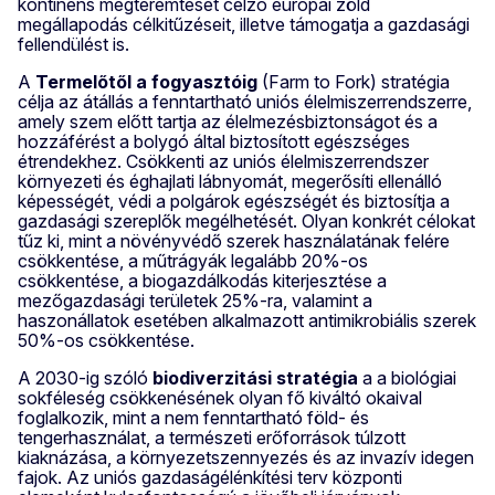
kontinens megteremtését célzó európai zöld
megállapodás célkitűzéseit, illetve támogatja a gazdasági
fellendülést is.
A
Termelőtől a fogyasztóig
(Farm to Fork) stratégia
célja az átállás a fenntartható uniós élelmiszerrendszerre,
amely szem előtt tartja az élelmezésbiztonságot és a
hozzáférést a bolygó által biztosított egészséges
étrendekhez. Csökkenti az uniós élelmiszerrendszer
környezeti és éghajlati lábnyomát, megerősíti ellenálló
képességét, védi a polgárok egészségét és biztosítja a
gazdasági szereplők megélhetését. Olyan konkrét célokat
tűz ki, mint a növényvédő szerek használatának felére
csökkentése, a műtrágyák legalább 20%-os
csökkentése, a biogazdálkodás kiterjesztése a
mezőgazdasági területek 25%-ra, valamint a
haszonállatok esetében alkalmazott antimikrobiális szerek
50%-os csökkentése.
A 2030-ig szóló
biodiverzitási stratégia
a a biológiai
sokféleség csökkenésének olyan fő kiváltó okaival
foglalkozik, mint a nem fenntartható föld- és
tengerhasználat, a természeti erőforrások túlzott
kiaknázása, a környezetszennyezés és az invazív idegen
fajok. Az uniós gazdaságélénkítési terv központi