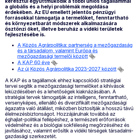
keresztül együttműködik a többi uniós tagállammal
a globális és a helyi problémák megoldása
érdekében. Az EU emellett jelentős pénzügyi
forrásokkal támogatja a termelőket, fenntartható
és környezetbarát módszerek alkalmazására
ösztönzi őket, illetve beruház a vidéki területek
fejlesztésébe is.
A Közös Agrárpolitika: partnerség a mezőgazdaság
és a társadalom, valamint Európa és
mezőgazdasági termelői között
A KAP 60 éve
Az új Közös Agrárpolitika 2023-2027 között
A KAP és a tagállamok ehhez kapcsolódó stratégiai
tervei segítik a mezőgazdasági termelőket a kihívások
leküzdésében és a lehetőségek kiaknázásában. A
stratégiai tervek támogatják az intelligens, fenntartható,
versenyképes, ellenálló és diverzifikált mezőgazdasági
ágazatra való átállást, miközben biztosítják a hosszú távú
élelmezésbiztonságot. Hozzájárulnak továbbá az
éghajlat-politikai fellépéshez, a természeti erőforrások
védelméhez és a biológiai sokféleség megőrzéséhez és
javításához, valamint erősítik a vidéki térségek társadalmi-
gazdasági szerkezetét.