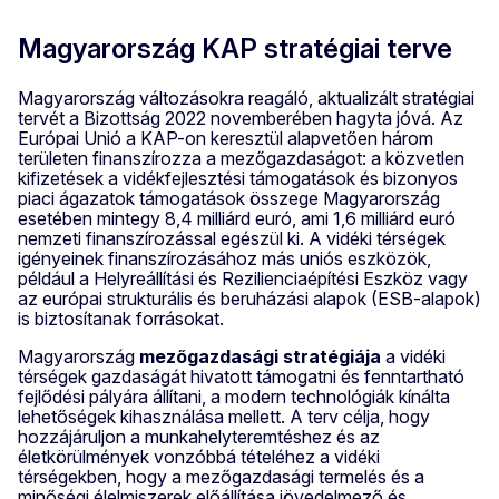
Magyarország KAP stratégiai terve
Magyarország változásokra reagáló, aktualizált stratégiai
tervét a Bizottság 2022 novemberében hagyta jóvá. Az
Európai Unió a KAP-on keresztül alapvetően három
területen finanszírozza a mezőgazdaságot: a közvetlen
kifizetések a vidékfejlesztési támogatások és bizonyos
piaci ágazatok támogatások összege Magyarország
esetében mintegy 8,4 milliárd euró, ami 1,6 milliárd euró
nemzeti finanszírozással egészül ki. A vidéki térségek
igényeinek finanszírozásához más uniós eszközök,
például a Helyreállítási és Rezilienciaépítési Eszköz vagy
az európai strukturális és beruházási alapok (ESB-alapok)
is biztosítanak forrásokat.
Magyarország
mezőgazdasági stratégiája
a vidéki
térségek gazdaságát hivatott támogatni és fenntartható
fejlődési pályára állítani, a modern technológiák kínálta
lehetőségek kihasználása mellett. A terv célja, hogy
hozzájáruljon a munkahelyteremtéshez és az
életkörülmények vonzóbbá tételéhez a vidéki
térségekben, hogy a mezőgazdasági termelés és a
minőségi élelmiszerek előállítása jövedelmező és