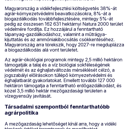
Magyarország a vidékfejlesztési költségvetés 38%-át
agrár-környezetvédelmi beavatkozásokra, 8%-át a
biogazdálkodás továbbfejlesztésére, mintegy 5%-át
pedig az összesen 162 631 hektárnyi Natura 2000 terület
védelmére fordítja. Ez hozzájárul a fenntartható
tápanyag-gazdálkodáshoz, valamint a műtrágya-
kijuttatás és az ammóniakibocsátás csökkentéséhez.
Magyarország arra törekszik, hogy 2027-re megduplázza
a biogazdálkodás alá vont területet.
Az agrár-ökológiai programok mintegy 2,5 millió hektáron
támogatják a talaj és a víz biológiai sokféleségének
védelmét és az éghajlatváltozás mérséklését célzó, a
jogszabályi előírásokon túllépő környezetvédelmi és
éghajlatbarát gyakorlatokat. Emellett további 127 000
hektáron támogatja a fenntartható erdőgazdálkodást, és
közel 3,5 millió hektár mezőgazdasági területen a
vízegyensúly javítását.
Társadalmi szempontból fenntarthatóbb
agrárpolitika
A mezőgazdaság lehetőséget kínál arra, hogy a vidéki