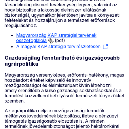
társadalmilag elismert tevékenység legyen, valamint az,
hogy biztosítsa a lakosság élelmiszer-ellátásának
biztonságát, ugyanakkor jelentősen javítsa a környezeti
feltételeket és hozzájáruljon a természeti erőforrások
megújulásához.
Magyarország KAP stratégiai tervének
összefoglalója
(pdf)
A magyar KAP stratégia terv részletesen
Gazdaságilag fenntartható és igazságosabb
agrárpolitika
Magyarország versenyképes, erőforrás-hatékony, magas
hozzáadott értéket képviselő és innovatív
mezőgazdaságot és élelmiszeripart kíván létrehozni,
amely ellenállóbb a külső gazdasági sokkhatásokkal és a
termelést közvetlenül befolyásoló természeti tényezőkkel
szemben.
Az agrárpolitika célja a mezőgazdasági termelők
méltányos jövedelmének biztosítása, illetve a pénzügyi
támogatás igazságosabb elosztása is. A minden
termelőnek jövedelembiztonságot jelentő hektáronkénti