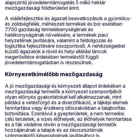
alapszintű jövedelemtámogatás 5 millió hektár
mezőgazdasági földterületet érint.
A vidékfejlesztési és ágazati beavatkozások a gyümölcs-
és zöldségfélék, méhészeti termékek és bor esetében
7700 gazdaság termelékenységének és
hatékonyságának növelésére, a termékek piaci
helyzetének javítására, valamint a feldolgozás és
logisztika fejlesztésére összpontosít. A nehézségekkel
küzdő ágazatok a rövid és helyi ellátási láncok
megerősítése érdekében termeléstől függő
jövedelemtámogatásban is részesülnek.
Környezetkímélőbb mezőgazdaság
A jó mezőgazdasági és környezeti állapot érdekében a
mezőgazdasági termelők a környezet szempontjából
olyan előnyös gyakorlatokat kell alkalmazzanak, mint
például a vetésforgó és a diverzifikáció, a tájképi elemek
fenntartása vagy érzékeny időszakokban a talajborítás
biztosítása. Ezenkívül a gyepterületek, a nem termelési
célú területek, a vizes élőhelyek, az élőhelyek fenntartása
és a fák védelme révén a mezőgazdasági termelők
hozzájárulnak a talajok és az ökoszisztémák
szénmegkötő képességének javításához is.