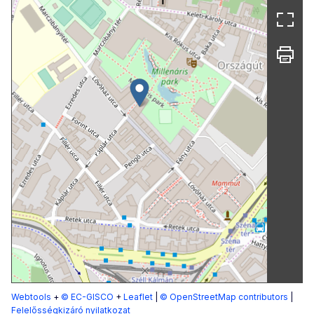
Webtools
+
© EC-GISCO
+
Leaflet
|
© OpenStreetMap contributors
|
Felelősségkizáró nyilatkozat