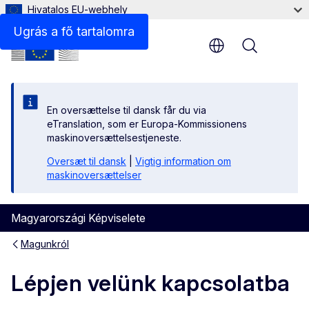
Hivatalos EU-webhely
Ugrás a fő tartalomra
Menu
En oversættelse til dansk får du via
eTranslation, som er Europa-Kommissionens
maskinoversættelsestjeneste.
Oversæt til dansk
|
Vigtig information om
maskinoversættelser
Nagy
Magyarországi Képviselete
Kicsi
Magunkról
Telje
Lépjen velünk kapcsolatba
Nyom