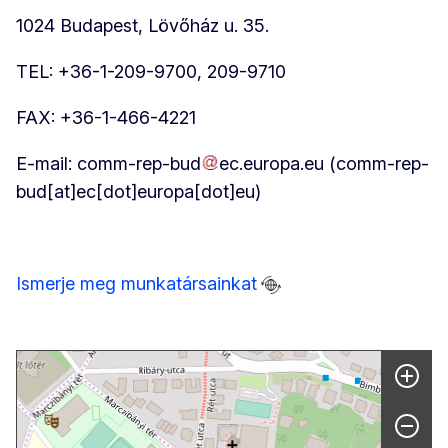
1024 Budapest, Lövőház u. 35.
TEL: +36-1-209-9700, 209-9710
FAX: +36-1-466-4221
E-mail:
comm-rep-bud
ec
.
europa
.
eu
(comm-rep-
bud[at]ec[dot]europa[dot]eu)
Ismerje meg munkatársainkat
Skip map