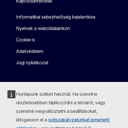
Kapcsolatfelvétel
Informatikai sebezhetőség bejelentése
Nyelvek a weboldalainkon
Cookie-k
Adatvédelem
Jogi nyilatkozat
Honlapunk sütiket használ. Ha szeretne
részletesebben tájékozódni a témáról, vagy
szeretné megváltoztatni a beállításokat,
látogasson el a
sütiszabályzatunkat ismertető