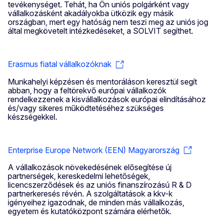
tevékenységet. Tehát, ha Ön uniós polgárként vagy
vállalkozásként akadályokba ütközik egy másik
országban, mert egy hatóság nem teszi meg az uniós jog
által megkövetelt intézkedéseket, a SOLVIT segíthet.
Erasmus fiatal vállalkozóknak
Munkahelyi képzésen és mentoráláson keresztül segít
abban, hogy a feltörekvő európai vállalkozók
rendelkezzenek a kisvállalkozások európai elindításához
és/vagy sikeres működtetéséhez szükséges
készségekkel.
Enterprise Europe Network (EEN) Magyarország
A vállalkozások növekedésének elősegítése új
partnerségek, kereskedelmi lehetőségek,
licencszerződések és az uniós finanszírozású R & D
partnerkeresés révén. A szolgáltatások a kkv-k
igényeihez igazodnak, de minden más vállalkozás,
egyetem és kutatóközpont számára elérhetők
.