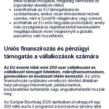
belüli szabad mozgását, mégpedig vámfizetés és
jogszabályi akadályok nélkül;
számíthatnak az EU támogatására és
szolidaritására, amikor olyan kihívásokkal néznek
szembe, mint a Covid19-világjárvány vagy a brexit;
profitálnak az EU erős tárgyalási pozíciójából, amely
más országokkal és régiókkal kötött kereskedelmi
megállapodások révén megkönnyíti a globális
piacokhoz való hozzáférést.
Uniós finanszírozás és pénzügyi
támogatás a vállalkozások számára
Az EU évente több mint 200 ezer vállalkozást és
vállalkozót támogat hiteleken, mikrofinanszírozáson,
garanciákon és kockázati tőkén keresztül.
Az uniós
finanszírozás nyújtására vonatkozó döntést általában
helyi pénzügyi intézmények, például bankok,
kockázatitőke-befektetők vagy angyalbefektetők hozzák
meg.
Az Európai Bizottság 2020 áprilisában jóváhagyott egy
200 millió eurós ír programot a koronavírus-járvány által