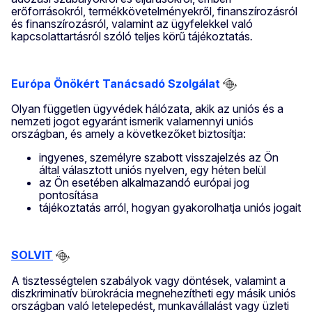
erőforrásokról, termékkövetelményekről, finanszírozásról
és finanszírozásról, valamint az ügyfelekkel való
kapcsolattartásról szóló teljes körű tájékoztatás
.
Európa Önökért Tanácsadó Szolgálat
Olyan független ügyvédek hálózata, akik az uniós és a
nemzeti jogot egyaránt ismerik valamennyi uniós
országban, és amely a következőket biztosítja:
ingyenes, személyre szabott visszajelzés az Ön
által választott uniós nyelven, egy héten belül
az Ön esetében alkalmazandó európai jog
pontosítása
tájékoztatás arról, hogyan gyakorolhatja uniós jogait
SOLVIT
A tisztességtelen szabályok vagy döntések, valamint a
diszkriminatív bürokrácia megnehezítheti egy másik uniós
országban való letelepedést, munkavállalást vagy üzleti