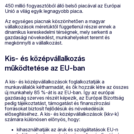
450 millió fogyasztóból álló belső piacával az Európai
Unió a világ egyik legnagyobb piaca.
Az egységes piacnak köszönhetően a magyar
vállalkozások méretüktől függetlenül részei ennek a
dinamikus kereskedelmi térségnek, mely serkenti a
gazdasági növekedést, munkahelyeket teremt és
megkönnyíti a vállalkozást.
Kis- és középvállalkozás
működtetése az EU-ban
A kis- és középvállalkozások foglalkoztatják a
munkavállalók kétharmadát, és ők hozzák létre az összes
új munkahely 85 %-át is az EU-ban. Így az európai
gazdaság szerves részét képezik, az Európai Bizottság
pedig tájékoztatást, támogatást és finanszírozási
forrásokat biztosít fejlődésük és növekedésük
elősegítéséhez. A kis- és középvállalkozások (kkv-k)
számára különösen előnyös, hogy:
kihasználhatják az áruk és szolgáltatások EU-n