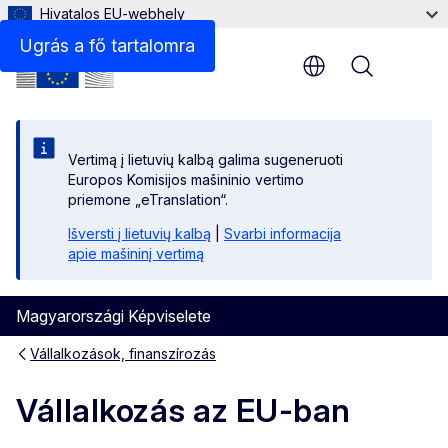
Hivatalos EU-webhely
Üzleti információs és támogató hálózatok
Ugrás a fő tartalomra
Menu
Vertimą į lietuvių kalbą galima sugeneruoti
Europos Komisijos mašininio vertimo
priemone „eTranslation“.
Išversti į lietuvių kalbą
|
Svarbi informacija
apie mašininį vertimą
Magyarországi Képviselete
Vállalkozások, finanszírozás
Vállalkozás az EU-ban