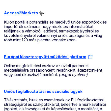
Access2Markets
Külön portál a potenciális és meglévő uniós exportőrök és
importőrök számára, hogy részletes információkat
találjanak a vámokról, adókról, termékszabályokról és
követelményekről valamennyi uniós országra és a világ
több mint 120 más piacára vonatkozóan.
Európai klaszteregyüttműködési platform
Online megfeleltetési eszköz az üzleti partnerek
megtalálására országonként, régiónként, ágazatonként
vagy ipari ökoszisztémánként.
(angol nyelven)
Uniós foglalkoztatási és szociális ügyek
Tájékoztatás, hírek és események az EU foglalkoztatási
stratégiájáról és szakpolitikáiról; beleértve a munkavállalói
jogokat, a készségeket és képesítéseket, a mobilitást, a