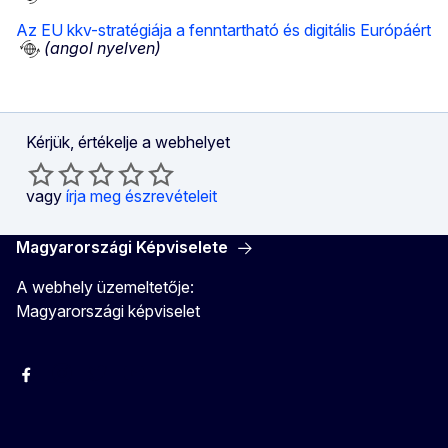
Az EU kkv-stratégiája a fenntartható és digitális Európáért
(angol nyelven)
Kérjük, értékelje a webhelyet
vagy
írja meg észrevételeit
Magyarországi Képviselete
A webhely üzemeltetője:
Magyarországi képviselet
Facebook
Instagram
Twitter
Youtube