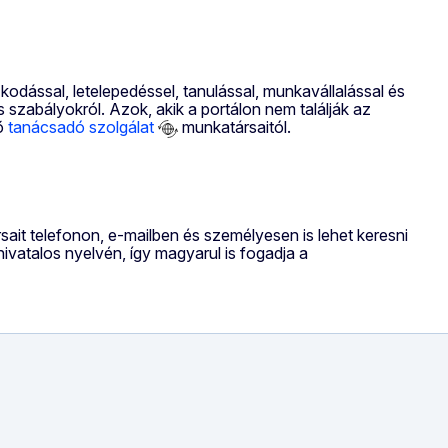
zkodással, letelepedéssel, tanulással, munkavállalással és
 szabályokról. Azok, akik a portálon nem találják az
tő
tanácsadó szolgálat
munkatársaitól.
sait telefonon, e-mailben és személyesen is lehet keresni
atalos nyelvén, így magyarul is fogadja a