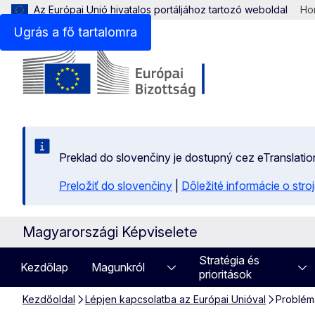
Az Európai Unió hivatalos portáljához tartozó weboldal
Hon
Ugrás a fő tartalomra
Preklad do slovenčiny je dostupný cez eTranslatio
Preložiť do slovenčiny
|
Dôležité informácie o str
Magyarországi Képviselete
Stratégia és
Kezdőlap
Magunkról
prioritások
Kezdőoldal
Lépjen kapcsolatba az Európai Unióval
Problém