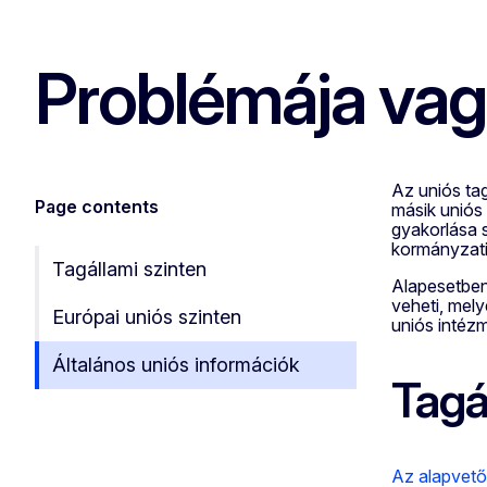
Problémája vag
Az uniós tag
Page contents
másik uniós
gyakorlása 
kormányzati 
Tagállami szinten
Alapesetben
veheti, mely
Európai uniós szinten
uniós intéz
Általános uniós információk
Tagá
Az alapvető