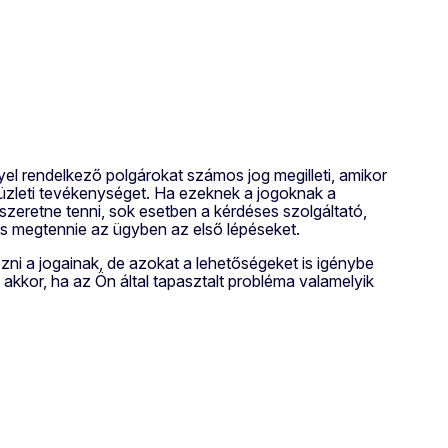
yel rendelkező polgárokat számos jog megilleti, amikor
üzleti tevékenységet. Ha ezeknek a jogoknak a
zeretne tenni, sok esetben a kérdéses szolgáltató,
es megtennie az ügyben az első lépéseket.
ni a jogainak, de azokat a lehetőségeket is igénybe
 akkor, ha az Ön által tapasztalt probléma valamelyik