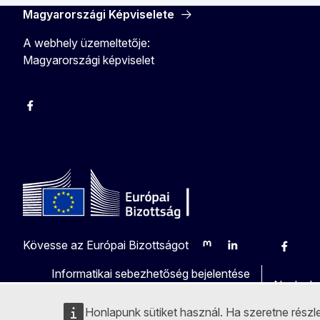
Magyarországi Képviselete
A webhely üzemeltetője:
Magyarországi képviselet
Facebook
Instagram
Twitter
Youtube
Kövesse az Európai Bizottságot
Mastodon
LinkedIn
Bluesky
Facebo
Yo
Informatikai sebezhetőség bejelentése
Nyelvek 
Honlapunk sütiket használ. Ha szeretne rész