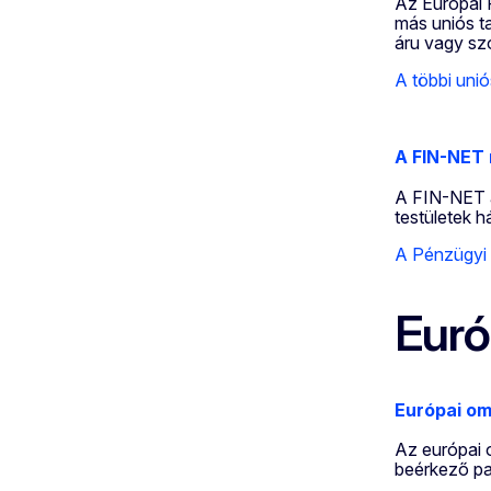
Az Európai 
más uniós t
áru vagy szo
A többi uni
A FIN-NET 
A FIN-NET a
testületek h
A Pénzügyi 
Euró
Európai o
Az európai o
beérkező pa