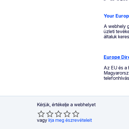
Your Europ
A webhely gy
üzleti tevék
általuk kere
Europe Dir
Az EU és a h
Magyarorszá
telefonhívá
Kérjük, értékelje a webhelyet
vagy
írja meg észrevételeit