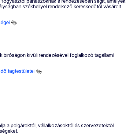
 fogyasztói panaszoknak a rendezésében segít, amelyek
ályságban székhellyel rendelkező kereskedőtől vásárolt
ségei
bíróságon kívüli rendezésével foglalkozó tagállami
ő tagtestületei
ja a polgároktól, vállalkozásoktól és szervezetektől
ségeket.