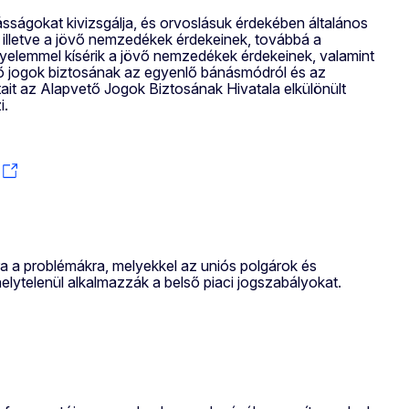
ságokat kivizsgálja, és orvoslásuk érdekében általános
illetve a jövő nemzedékek érdekeinek, továbbá a
gyelemmel kísérik a jövő nemzedékek érdekeinek, valamint
ő jogok biztosának az egyenlő bánásmódról és az
it az Alapvető Jogok Biztosának Hivatala elkülönült
i.
ra a problémákra, melyekkel az uniós polgárok és
lytelenül alkalmazzák a belső piaci jogszabályokat.