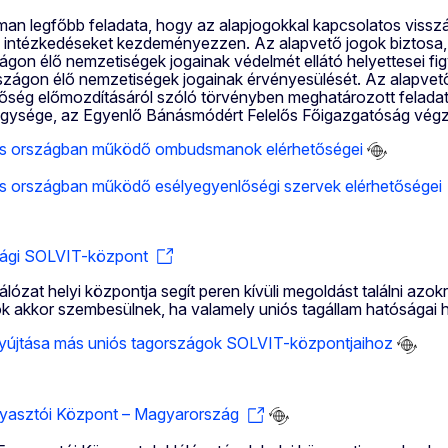
n legfőbb feladata, hogy az alapjogokkal kapcsolatos visszás
 intézkedéseket kezdeményezzen. Az alapvető jogok biztosa, 
gon élő nemzetiségek jogainak védelmét ellátó helyettesei fi
zágon élő nemzetiségek jogainak érvényesülését. Az alapvet
őség előmozdításáról szóló törvényben meghatározott feladata
egysége, az Egyenlő Bánásmódért Felelős Főigazgatóság végz
iós országban működő ombudsmanok elérhetőségei
ós országban működő esélyegyenlőségi szervek elérhetőségei
ági SOLVIT-központ
ózat helyi központja segít peren kívüli megoldást találni azok
ok akkor szembesülnek, ha valamely uniós tagállam hatóságai he
yújtása más uniós tagországok SOLVIT-központjaihoz
yasztói Központ – Magyarország