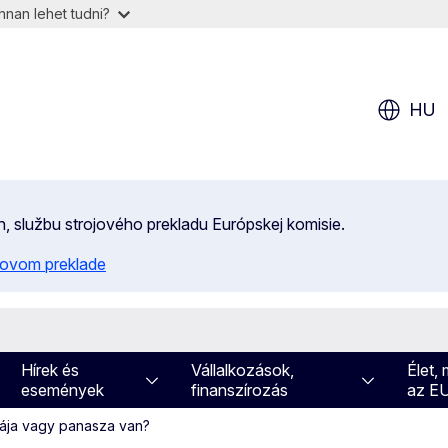
nan lehet tudni?
HU
n, službu strojového prekladu Európskej komisie.
ojovom preklade
Hírek és
Vállalkozások,
Élet,
események
finanszírozás
az E
ája vagy panasza van?