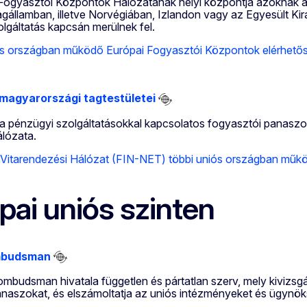
Fogyasztói Központok Hálózatának helyi központja azoknak a
agállamban, illetve Norvégiában, Izlandon vagy az Egyesült Kir
lgáltatás kapcsán merülnek fel.
ós országban működő Európai Fogyasztói Központok elérhető
magyarországi tagtestületei
 pénzügyi szolgáltatásokkal kapcsolatos fogyasztói panaszok 
álózata.
Vitarendezési Hálózat (FIN-NET) többi uniós országban működ
pai uniós szinten
mbudsman
mbudsman hivatala független és pártatlan szerv, mely kivizsgál
naszokat, és elszámoltatja az uniós intézményeket és ügynök