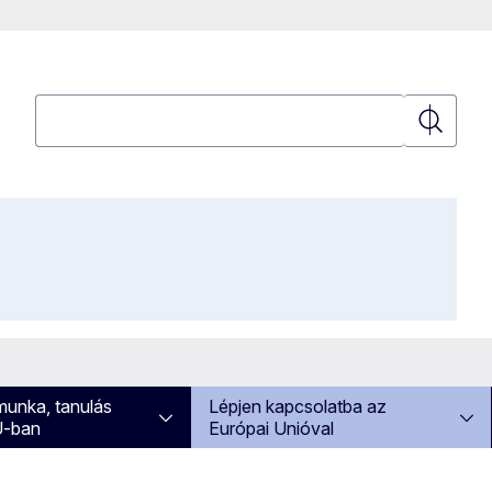
Keresés
Keresés
 munka, tanulás
Lépjen kapcsolatba az
U-ban
Európai Unióval