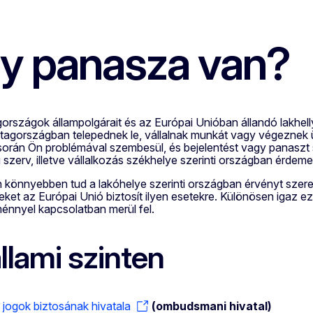
y panasza van?
országok állampolgárait és az Európai Unióban állandó lakhell
 tagországban telepednek le, vállalnak munkát vagy végeznek 
során Ön problémával szembesül, és bejelentést vagy panaszt s
szerv, illetve vállalkozás székhelye szerinti országban érdem
 könnyebben tud a lakóhelye szerinti országban érvényt szerez
eket az Európai Unió biztosít ilyen esetekre. Különösen igaz ez
ménnyel kapcsolatban merül fel.
llami szinten
 jogok biztosának hivatala
(ombudsmani hivatal)