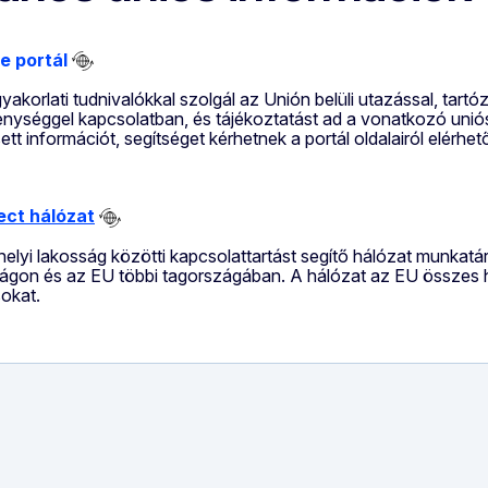
e portál
akorlati tudnivalókkal szolgál az Unión belüli utazással, tartó
enységgel kapcsolatban, és tájékoztatást ad a vonatkozó uniós
sett információt, segítséget kérhetnek a portál oldalairól elérhe
ect hálózat
elyi lakosság közötti kapcsolattartást segítő hálózat munkatár
gon és az EU többi tagországában. A hálózat az EU összes hiv
sokat.