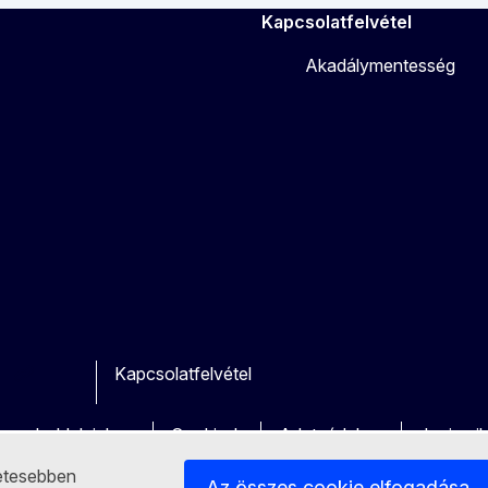
Kapcsolatfelvétel
Akadálymentesség
Kapcsolatfelvétel
ok
utube
Other
a weboldalainkon
Cookie-k
Adatvédelem
Jogi nyi
letesebben
Az összes cookie elfogadása