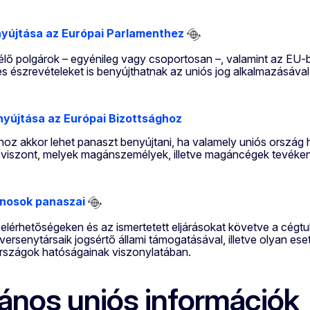
nyújtása az Európai Parlamenthez
lő polgárok – egyénileg vagy csoportosan –, valamint az EU-
és észrevételeket is benyújthatnak az uniós jog alkalmazásáva
yújtása az Európai Bizottsághoz
hoz akkor lehet panaszt benyújtani, ha valamely uniós ország 
iszont, melyek magánszemélyek, illetve magáncégek tevékenység
nosok panaszai
elérhetőségeken és az ismertetett eljárásokat követve a cégtu
versenytársaik jogsértő állami támogatásával, illetve olyan e
rszágok hatóságainak viszonylatában.
lános uniós információk