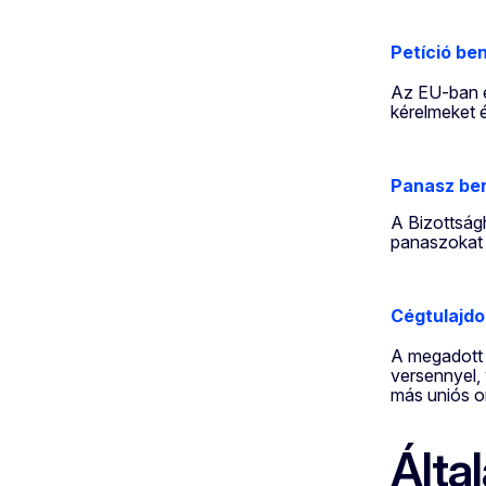
Petíció be
Az EU-ban é
kérelmeket 
Panasz ben
A Bizottság
panaszokat v
Cégtulajdo
A megadott 
versennyel, 
más uniós o
Álta