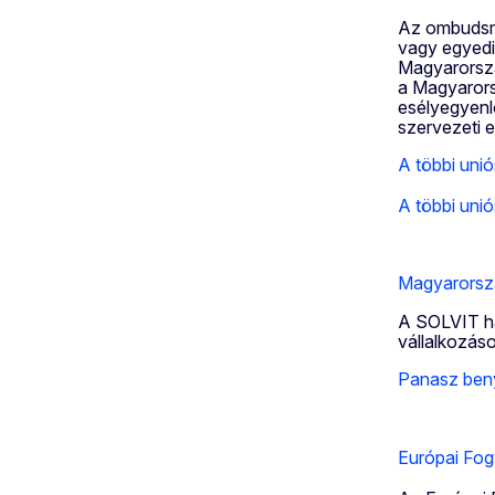
Az ombudsma
vagy egyedi
Magyarorszá
a Magyarors
esélyegyenl
szervezeti 
A többi un
A többi uni
Magyarorsz
A SOLVIT hál
vállalkozás
Panasz ben
Európai Fog