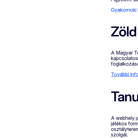
Gyakornoki 
Zöld
A Magyar Te
kapcsolatos
foglalkozás
További inf
Tanu
A webhely j
játékos for
osztálytere
szolgál.