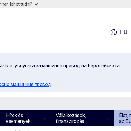
nan lehet tudni?
HU
slation, услугата за машинен превод на Европейската
осно машинния превод
Hírek és
Vállalkozások,
Élet,
események
finanszírozás
az E