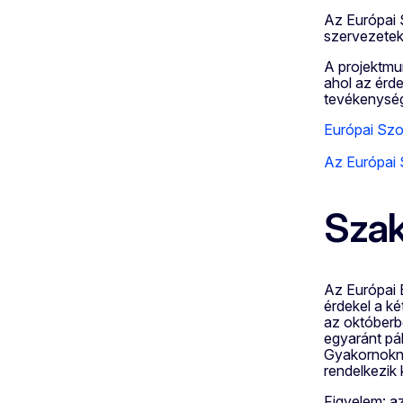
Az Európai S
szervezetek
A projektmun
ahol az érd
tevékenység
Európai Szol
Az Európai S
Szak
Az Európai 
érdekel a k
az októberb
egyaránt pá
Gyakornokna
rendelkezik 
Figyelem: az