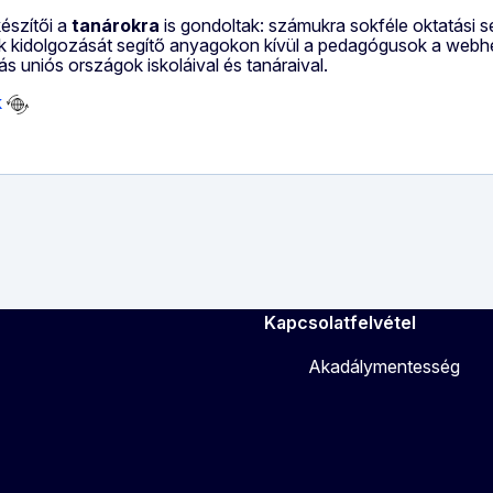
észítői a
tanárokra
is gondoltak: számukra sokféle oktatási 
k kidolgozását segítő anyagokon kívül a pedagógusok a webhel
s uniós országok iskoláival és tanáraival.
k
Kapcsolatfelvétel
Akadálymentesség