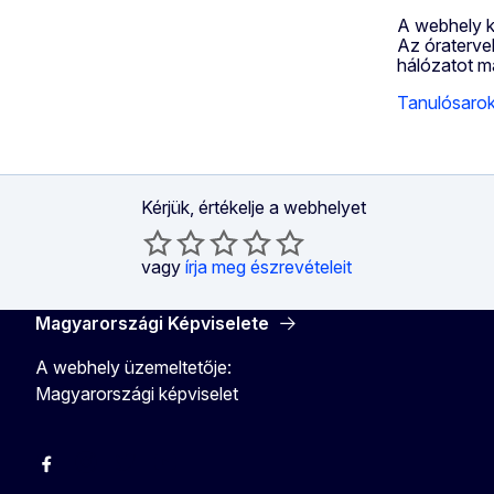
A webhely k
Az óraterve
hálózatot má
Tanulósaro
Kérjük, értékelje a webhelyet
vagy
írja meg észrevételeit
Magyarországi Képviselete
A webhely üzemeltetője:
Magyarországi képviselet
Facebook
Instagram
Twitter
Youtube