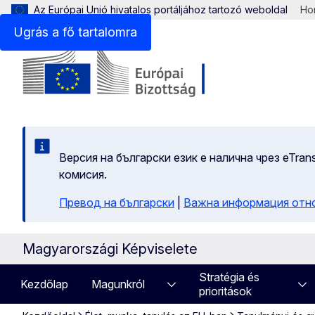
Az Európai Unió hivatalos portáljához tartozó weboldal
Hon
Ugrás a fő tartalomra
Версия на български език е налична чрез eTran
комисия.
Превод на български
|
Важна информация отн
Magyarországi Képviselete
Stratégia és
Kezdőlap
Magunkról
prioritások