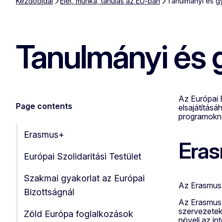
Kezdőoldal
Élet, munka, tanulás az EU-ban
Tanulmányi és g
Tanulmányi és 
Az Európai B
Page contents
elsajátításá
programokna
Erasmus+
Era
Európai Szolidaritási Testület
Szakmai gyakorlat az Európai
Az Erasmus+
Bizottságnál
Az Erasmus+ 
szervezetekn
Zöld Európa foglalkozások
növeli az in