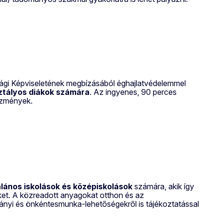
gi Képviseletének megbízásából éghajlatvédelemmel
sztályos diákok számára
. Az ingyenes, 90 perces
ézmények.
alános iskolások és középiskolások
számára, akik így
ket. A közreadott anyagokat otthon és az
mányi és önkéntesmunka-lehetőségekről is tájékoztatással