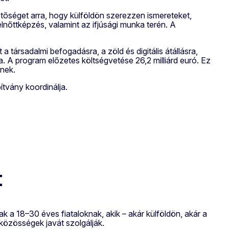
tőséget arra, hogy külföldön szerezzen ismereteket,
felnőttképzés, valamint az ifjúsági munka terén. A
ársadalmi befogadásra, a zöld és digitális átállásra,
. A program előzetes költségvetése 26,2 milliárd euró. Ez
nek.
vány koordinálja.
t
k a 18–30 éves fiataloknak, akik – akár külföldön, akár a
közösségek javát szolgálják.