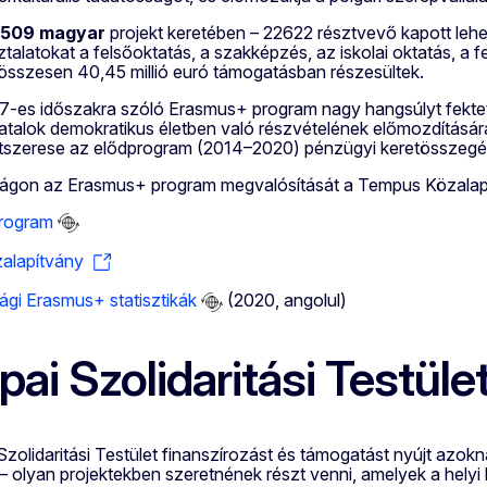
509 magyar
projekt keretében – 22622 résztvevő kapott lehe
sztalatokat a felsőoktatás, a szakképzés, az iskolai oktatás, a 
összesen 40,45 millió euró támogatásban részesültek.
es időszakra szóló Erasmus+ program nagy hangsúlyt fektet a t
iatalok demokratikus életben való részvételének előmozdítására
szerese az elődprogram (2014–2020) pénzügyi keretösszegé
gon az Erasmus+ program megvalósítását a Tempus Közalapít
rogram
alapítvány
gi Erasmus+ statisztikák
(2020, angolul)
pai Szolidaritási Testüle
zolidaritási Testület finanszírozást és támogatást nyújt azokna
 olyan projektekben szeretnének részt venni, amelyek a helyi 