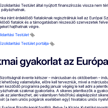
zolidaritási Testület által nyújtott finanszírozás vissza nem 
 pályázhatnak.
ka iránt érdeklődő fiataloknak regisztrálniuk kell az Európai Szo
eklődő fiatalok és a támogatásban részesülő szervezetek felve
eket hajthatnak végre.
idaritási Testület
zolidaritási Testület portálja
mai gyakorlat az Európa
Bizottságnál évente kétszer – márciusban és októberben – ind
ét lehetőség valamelyike, előre kell tervezniük, mivel a márci
en kezdődő programra pedig január végéig le kell adni a jelen
lyázhatnak szakmai gyakorlatra. A sikeres jelentkezők a gyako
k az jelentkezhet, aki valamilyen felsőfokú alapképzést siker
két (a nem uniós polgárok esetében egy) hivatalos uniós nyelv
 Európai Bizottságnál fordítói, illetve (a Közös Kutatóközpont