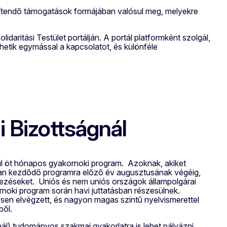
térítendő támogatások formájában valósul meg, melyekre
lidaritási Testület portálján. A portál platformként szolgál,
hetik egymással a kapcsolatot, és különféle
i Bizottságnál
ul öt hónapos gyakornoki program. Azoknak, akiket
usban kezdődő programra előző év augusztusának végéig,
tkezéseket. Uniós és nem uniós országok állampolgárai
rnoki program során havi juttatásban részesülnek.
esen elvégzett, és nagyon magas szintű nyelvismerettel
ből.
nál) tudományos szakmai gyakorlatra is lehet pályázni.