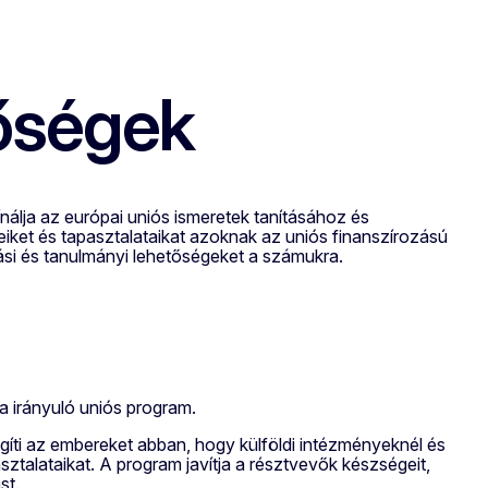
tőségek
nálja az európai uniós ismeretek tanításához és
teiket és tapasztalataikat azoknak az uniós finanszírozású
si és tanulmányi lehetőségeket a számukra.
a irányuló uniós program.
egíti az embereket abban, hogy külföldi intézményeknél és
ztalataikat. A program javítja a résztvevők készségeit,
ást.