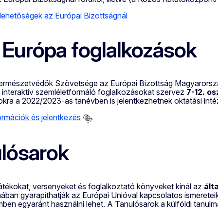
lehetőségek az Európai Bizottságnál
 Európa foglalkozások
rmészetvédők Szövetsége az Európai Bizottság Magyarorszá
 interaktív szemléletformáló foglalkozásokat szervez
7-12. o
okra a 2022/2023-as tanévben is jelentkezhetnek oktatási int
ormációk és jelentkezés
lósarok
átékokat, versenyeket és foglalkoztató könyveket kínál az
ált
mában gyarapíthatják az Európai Unióval kapcsolatos ismeretei
mben egyaránt használni lehet. A Tanulósarok a külföldi tanul