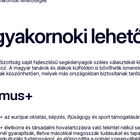
yakornoki lehetőségek
gyakornoki lehe
izottság saját fejlesztésű segédanyagok széles választékát kí
hoz. A magyar tanárok és diákok külföldön is bővíthetik ismere
k köszönhetően, melyek más országokban biztosítanak tanítá
smus+
 az európai oktatás, képzés, ifjúságügy és sport támogatásár
életkorra és társadalmi hovatartozásra való tekintet nélkül s
él gyarapítsák, illetve másokkal megosszák tudásukat és tapas
terkulturális tudatosságot, és előmozdítja a polgári szerepvállal