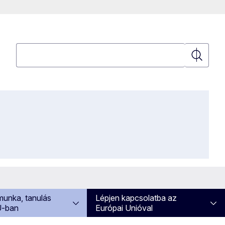
Keresés
Keresés
 munka, tanulás
Lépjen kapcsolatba az
U-ban
Európai Unióval