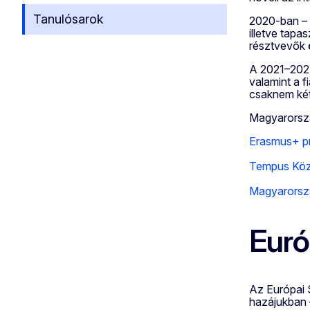
Tanulósarok
2020-ban –
illetve tapa
résztvevők 
A 2021–2027-
valamint a f
csaknem két
Magyarorszá
Erasmus+ p
Tempus Köz
Magyarorszá
Euró
Az Európai S
hazájukban –