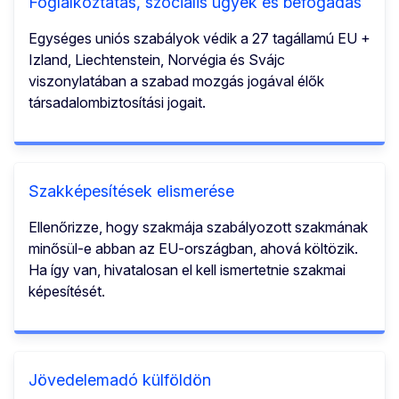
Foglalkoztatás, szociális ügyek és befogadás
Egységes uniós szabályok védik a 27 tagállamú EU +
Izland, Liechtenstein, Norvégia és Svájc
viszonylatában a szabad mozgás jogával élők
társadalombiztosítási jogait.
Szakképesítések elismerése
Ellenőrizze, hogy szakmája szabályozott szakmának
minősül-e abban az EU-országban, ahová költözik.
Ha így van, hivatalosan el kell ismertetnie szakmai
képesítését.
Jövedelemadó külföldön