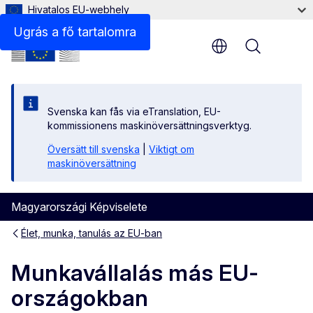
Hivatalos EU-webhely
Ugrás a fő tartalomra
Menu
Svenska kan fås via eTranslation, EU-
kommissionens maskinöversättningsverktyg.
Översätt till svenska
|
Viktigt om
maskinöversättning
Magyarországi Képviselete
Élet, munka, tanulás az EU-ban
Munkavállalás más EU-
országokban