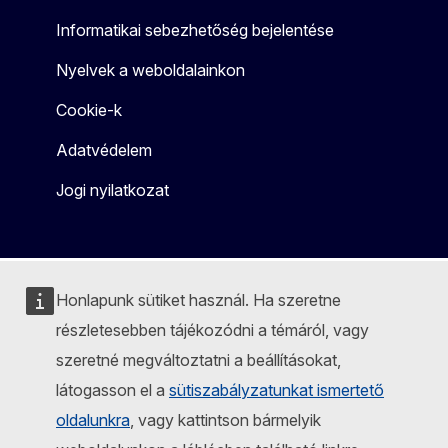
Informatikai sebezhetőség bejelentése
Nyelvek a weboldalainkon
Cookie-k
Adatvédelem
Jogi nyilatkozat
Honlapunk sütiket használ. Ha szeretne
részletesebben tájékozódni a témáról, vagy
szeretné megváltoztatni a beállításokat,
látogasson el a
sütiszabályzatunkat ismertető
oldalunkra
, vagy kattintson bármelyik