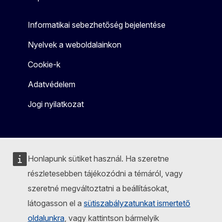
Informatikai sebezhetőség bejelentése
Nyelvek a weboldalainkon
Cookie-k
Adatvédelem
Jogi nyilatkozat
Honlapunk sütiket használ. Ha szeretne
részletesebben tájékozódni a témáról, vagy
szeretné megváltoztatni a beállításokat,
látogasson el a
sütiszabályzatunkat ismertető
oldalunkra
, vagy kattintson bármelyik