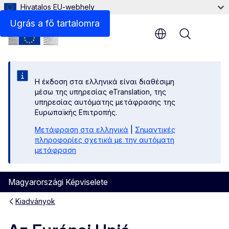
Hivatalos EU-webhely
Fájlok
Ugrás a fő tartalomra
Menu
Η έκδοση στα ελληνικά είναι διαθέσιμη
μέσω της υπηρεσίας eTranslation, της
υπηρεσίας αυτόματης μετάφρασης της
Ευρωπαϊκής Επιτροπής.
Μετάφραση στα ελληνικά
|
Σημαντικές
πληροφορίες σχετικά με την αυτόματη
μετάφραση
Magyarországi Képviselete
Kiadványok