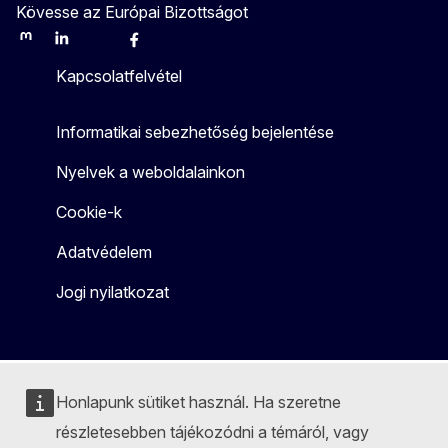
Kövesse az Európai Bizottságot
Mastodon
LinkedIn
Bluesky
Facebook
Youtube
Other
Kapcsolatfelvétel
Informatikai sebezhetőség bejelentése
Nyelvek a weboldalainkon
Cookie-k
Adatvédelem
Jogi nyilatkozat
Honlapunk sütiket használ. Ha szeretne
részletesebben tájékozódni a témáról, vagy