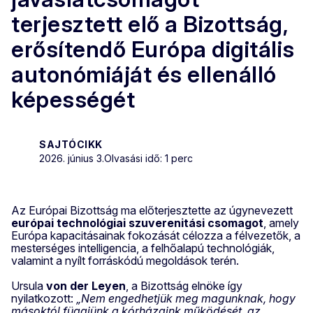
terjesztett elő a Bizottság,
erősítendő Európa digitális
autonómiáját és ellenálló
képességét
SAJTÓCIKK
2026. június 3.
Olvasási idő: 1 perc
Az Európai Bizottság ma előterjesztette az úgynevezett
európai technológiai szuverenitási csomagot
, amely
Európa kapacitásainak fokozását célozza a félvezetők, a
mesterséges intelligencia, a felhőalapú technológiák,
valamint a nyílt forráskódú megoldások terén.
Ursula
von der Leyen
, a Bizottság elnöke így
nyilatkozott:
„Nem engedhetjük meg magunknak, hogy
másoktól függjünk a kórházaink működését, az