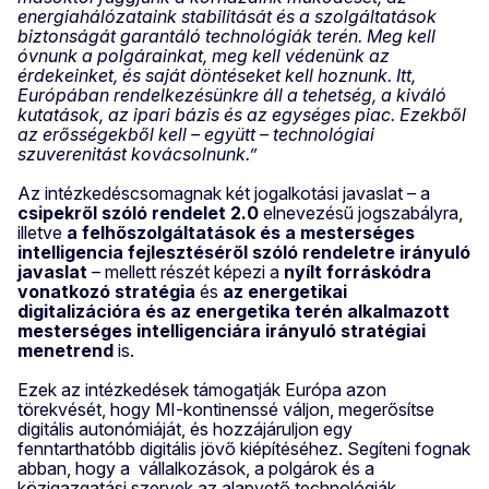
energiahálózataink stabilitását és a szolgáltatások
biztonságát garantáló technológiák terén. Meg kell
óvnunk a polgárainkat, meg kell védenünk az
érdekeinket, és saját döntéseket kell hoznunk. Itt,
Európában rendelkezésünkre áll a tehetség, a kiváló
kutatások, az ipari bázis és az egységes piac. Ezekből
az erősségekből kell – együtt – technológiai
szuverenitást kovácsolnunk.”
Az intézkedéscsomagnak két jogalkotási javaslat – a
csipekről szóló rendelet 2.0
elnevezésű jogszabályra,
illetve
a felhőszolgáltatások és a mesterséges
intelligencia fejlesztéséről szóló rendeletre irányuló
javaslat
– mellett részét képezi a
nyílt forráskódra
vonatkozó stratégia
és
az energetikai
digitalizációra és az energetika terén alkalmazott
mesterséges intelligenciára irányuló stratégiai
menetrend
is.
Ezek az intézkedések támogatják Európa azon
törekvését, hogy MI-kontinenssé váljon, megerősítse
digitális autonómiáját, és hozzájáruljon egy
fenntarthatóbb digitális jövő kiépítéséhez. Segíteni fognak
abban, hogy a vállalkozások, a polgárok és a
közigazgatási szervek az alapvető technológiák