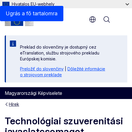
Hivatalos EU-webhely
Ugrás a fő tartalomra
Menu
Preklad do slovenčiny je dostupný cez
eTranslation, službu strojového prekladu
Európskej komisie.
Preložiť do slovenčiny
|
Dôležité informácie
o strojovom preklade
Magyarországi Képviselete
Hírek
Technológiai szuverenitási
javaslatcsomagot