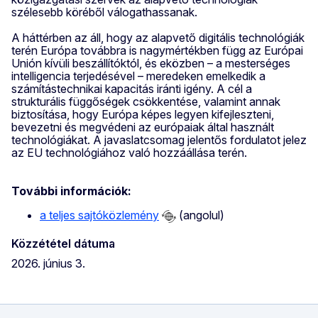
szélesebb köréből válogathassanak.
A háttérben az áll, hogy az alapvető digitális technológiák
terén Európa továbbra is nagymértékben függ az Európai
Unión kívüli beszállítóktól, és eközben – a mesterséges
intelligencia terjedésével – meredeken emelkedik a
számítástechnikai kapacitás iránti igény. A cél a
strukturális függőségek csökkentése, valamint annak
biztosítása, hogy Európa képes legyen kifejleszteni,
bevezetni és megvédeni az európaiak által használt
technológiákat. A javaslatcsomag jelentős fordulatot jelez
az EU technológiához való hozzáállása terén.
További információk:
a teljes sajtóközlemény
(angolul)
Közzététel dátuma
2026. június 3.