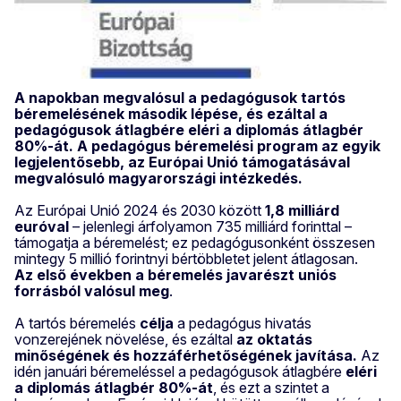
A napokban megvalósul a pedagógusok tartós
béremelésének második lépése, és ezáltal a
pedagógusok átlagbére eléri a diplomás átlagbér
80%-át. A pedagógus béremelési program az egyik
legjelentősebb, az Európai Unió támogatásával
megvalósuló magyarországi intézkedés.
Az Európai Unió 2024 és 2030 között
1,8 milliárd
euróval
– jelenlegi árfolyamon 735 milliárd forinttal –
támogatja a béremelést; ez pedagógusonként összesen
mintegy 5 millió forintnyi bértöbbletet jelent átlagosan.
Az
első években a béremelés javarészt uniós
forrásból valósul meg
.
A tartós béremelés
célja
a pedagógus hivatás
vonzerejének növelése, és ezáltal
az oktatás
minőségének és hozzáférhetőségének javítása.
Az
idén januári béremeléssel a pedagógusok átlagbére
eléri
a diplomás átlagbér 80%-át
, és ezt a szintet a