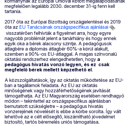
kormánynak az Európai Unióval kötött megállapodásának
megfelelően legalább 2030. december 31-ig fenn kell
tartania.
2017 óta az Európai Bizottság országjelentései és 2019
óta az
EU Tanácsának országspecifikus ajánlásai
visszatérően felhívták a figyelmet arra, hogy egyre
nagyobb problémát jelent a tanárhiány és hogy ennek
egyik oka a bérek alacsony szintje. A pedagógusok
átlagbére a diplomás átlagbér 60%-a körül alakult,
szemben a 90%-os EU-átlaggal. A magas színvonalú
oktatási rendszerhez elengedhetetlen, hogy
a
pedagógus hivatás vonzó legyen, és ez csak
megfelelő bérek mellett képzelhető el
.
A közszolgáltatások, így az oktatás működtetése az EU-
ban a tagállamok feladata. Az EU az oktatás
minőségének vagy hozzáférhetőségének javítását
támogathatja. Az EU Magyarország esetében rendhagyó
módon – tekintettel az országspecifikus ajánlásban
bemutatott szükségletre – a pedagógus hivatás
vonzerejének növelését is ebbe a körbe sorolta. Így vált
lehetővé az e célt elősegítő, kiszámítható jövedelmet
biztosító, tartós béremelés uniós támogatása.