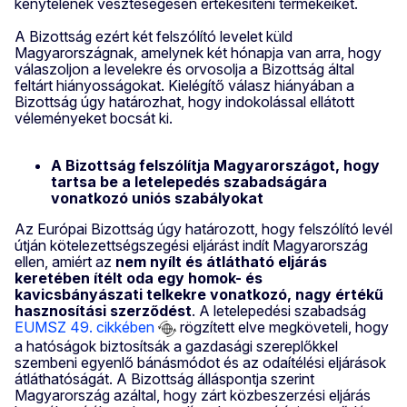
kénytelenek veszteségesen értékesíteni termékeiket.
A Bizottság ezért két felszólító levelet küld
Magyarországnak, amelynek két hónapja van arra, hogy
válaszoljon a levelekre és orvosolja a Bizottság által
feltárt hiányosságokat. Kielégítő válasz hiányában a
Bizottság úgy határozhat, hogy indokolással ellátott
véleményeket bocsát ki.
A Bizottság felszólítja Magyarországot, hogy
tartsa be a letelepedés szabadságára
vonatkozó uniós szabályokat
Az Európai Bizottság úgy határozott, hogy felszólító levél
útján kötelezettségszegési eljárást indít Magyarország
ellen, amiért az
nem nyílt és átlátható eljárás
keretében ítélt oda egy homok- és
kavicsbányászati telkekre vonatkozó, nagy értékű
hasznosítási szerződést
. A letelepedési szabadság
EUMSZ 49. cikkében
rögzített elve megköveteli, hogy
a hatóságok biztosítsák a gazdasági szereplőkkel
szembeni egyenlő bánásmódot és az odaítélési eljárások
átláthatóságát. A Bizottság álláspontja szerint
Magyarország azáltal, hogy zárt közbeszerzési eljárás