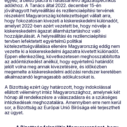
egyéb, a belső piacra is hatással lévő ágazatspecifikus
adókhoz. A Tanács által 2022. december 15-én
jóváhagyott helyreállítási és rezilienciaépítési tervének
részeként Magyarország kötelezettséget vállalt arra,
hogy fokozatosan kivezeti a kiskereskedelmi különadót,
amelyet 2022-ben azért vezetett be, hogy növelje a
kiskereskedelmi ágazat államháztartáshoz való
hozzájárulását. A helyreállítási és rezilienciaépítési
tervben lefektetett egyértelmű politikai
kötelezettségvállalása ellenére Magyarország eddig nem
vezette ki a kiskereskedelmi ágazatra kivetett különadót.
Éppen ellenkezőleg, következetesen meghosszabbította
az adóintézkedést anélkül, hogy egyértelmű határidőt
jelölt volna meg annak kivezetésére, és időközben
megemelte a kiskereskedelmi adózási rendszer keretében
alkalmazandó legmagasabb adókulcsokat is.
A Bizottság ezért úgy határozott, hogy indokolással
ellátott véleményt intéz Magyarországhoz, amelynek két
hónap áll rendelkezésre a válaszadásra és a szükséges
intézkedések meghozatalára. Amennyiben erre nem kerül
sor, a Bizottság az Európai Unió Bírósága elé terjesztheti
az ügyet.