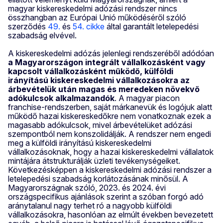
magyar kiskereskedelmi adózási rendszer nincs
összhangban az Európai Unió működéséről szóló
szerződés
49.
és
54. cikke
által garantált letelepedési
szabadság elvével.
A kiskereskedelmi adózás jelenlegi rendszeréből adódóan
a Magyarországon integrált vállalkozásként vagy
kapcsolt vállalkozásként működő, külföldi
irányítású kiskereskedelmi vállalkozásokra az
árbevételük után magas és meredeken növekvő
adókulcsok alkalmazandók
. A magyar piacon
franchise-rendszerben, saját márkanevük és logójuk alatt
működő hazai kiskereskedőkre nem vonatkoznak ezek a
magasabb adókulcsok, mivel árbevételüket adózási
szempontból nem konszolidálják. A rendszer nem engedi
meg a külföldi irányítású kiskereskedelmi
vállalkozásoknak, hogy a hazai kiskereskedelmi vállalatok
mintájára átstrukturálják üzleti tevékenységeiket.
Következésképpen a kiskereskedelmi adózási rendszer a
letelepedési szabadság korlátozásának minősül. A
Magyarországnak szóló, 2023. és 2024. évi
országspecifikus ajánlások szerint a szóban forgó adó
aránytalanul nagy terhet ró a nagyobb külföldi
vállalkozásokra, hasonlóan az elmúlt években bevezetett