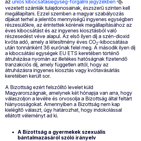
az
uniós kibocsátásiegység-forgalmi jegyzékben
vezetett számlák tulajdonosainak, észszerű szinten kell
megállapítani. Ezzel szemben a magyar szabályozás
díjakat terhel a jelentős mennyiségű ingyenes egységben
részesülőkre, az érintettek körének megállapításához az
éves kibocsátást és az ingyenes kiosztásból való
részesedést véve alapul. Az első ilyen díj a szén-dioxid
kvóta adó, amely a létesítmény éves CO
-kibocsátása
2
után tonnánként 36 eurónak felel meg. A második ilyen díj
a kibocsátási egységek EU ETS keretében történő
átruházása nyomán az illetékes hatóságnak fizetendő
tranzakciós díj, amely független attól, hogy az
átruházásra ingyenes kiosztás vagy kvótavásárlás
keretében került sor.
A Bizottság ezért felszólító levelet küld
Magyarországnak, amelynek két hónapja van arra, hogy
válaszoljon a levélre és orvosolja a Bizottság által feltárt
hiányosságokat. Amennyiben a Bizottság nem kap
kielégítő választ, úgy határozhat, hogy indokolással
ellátott véleményt ad ki.
A Bizottság a gyermekek szexuális
bántalmazásáról szóló irányelv