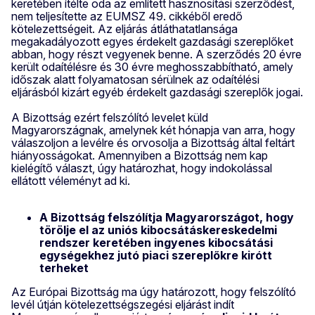
keretében ítélte oda az említett hasznosítási szerződést,
nem teljesítette az EUMSZ 49. cikkéből eredő
kötelezettségeit. Az eljárás átláthatatlansága
megakadályozott egyes érdekelt gazdasági szereplőket
abban, hogy részt vegyenek benne. A szerződés 20 évre
került odaítélésre és 30 évre meghosszabbítható, amely
időszak alatt folyamatosan sérülnek az odaítélési
eljárásból kizárt egyéb érdekelt gazdasági szereplők jogai.
A Bizottság ezért felszólító levelet küld
Magyarországnak, amelynek két hónapja van arra, hogy
válaszoljon a levélre és orvosolja a Bizottság által feltárt
hiányosságokat. Amennyiben a Bizottság nem kap
kielégítő választ, úgy határozhat, hogy indokolással
ellátott véleményt ad ki.
A Bizottság felszólítja Magyarországot, hogy
törölje el az uniós kibocsátáskereskedelmi
rendszer keretében ingyenes kibocsátási
egységekhez jutó piaci szereplőkre kirótt
terheket
Az Európai Bizottság ma úgy határozott, hogy felszólító
levél útján kötelezettségszegési eljárást indít