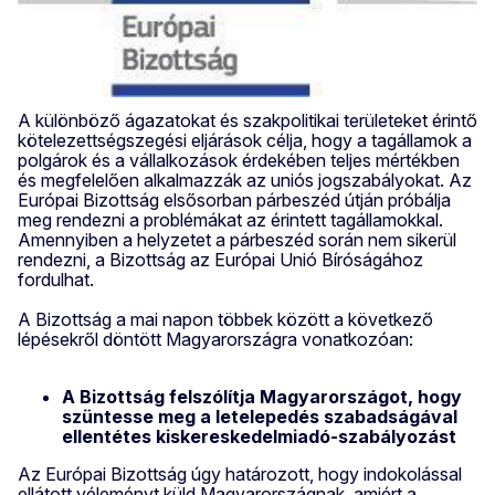
A különböző ágazatokat és szakpolitikai területeket érintő
kötelezettségszegési eljárások célja, hogy a tagállamok a
polgárok és a vállalkozások érdekében teljes mértékben
és megfelelően alkalmazzák az uniós jogszabályokat. Az
Európai Bizottság elsősorban párbeszéd útján próbálja
meg rendezni a problémákat az érintett tagállamokkal.
Amennyiben a helyzetet a párbeszéd során nem sikerül
rendezni, a Bizottság az Európai Unió Bíróságához
fordulhat.
A Bizottság a mai napon többek között a következő
lépésekről döntött Magyarországra vonatkozóan:
A Bizottság felszólítja Magyarországot, hogy
szüntesse meg a letelepedés szabadságával
ellentétes kiskereskedelmiadó-szabályozást
Az Európai Bizottság úgy határozott, hogy indokolással
ellátott véleményt küld Magyarországnak, amiért a