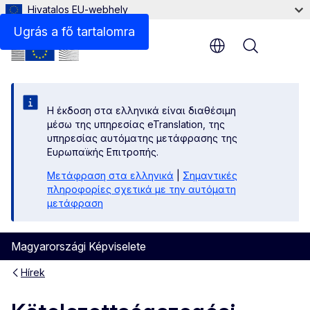
Hivatalos EU-webhely
Ugrás a fő tartalomra
Menu
Η έκδοση στα ελληνικά είναι διαθέσιμη
μέσω της υπηρεσίας eTranslation, της
υπηρεσίας αυτόματης μετάφρασης της
Ευρωπαϊκής Επιτροπής.
Μετάφραση στα ελληνικά
|
Σημαντικές
πληροφορίες σχετικά με την αυτόματη
μετάφραση
Magyarországi Képviselete
Hírek