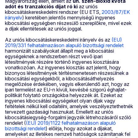
Magyarország ellen, amiért az
ún. szén-dioxid kvóta
adót és tranzakciós díjat ró ki
az uniós
kibocsátáskereskedelmi rendszer (EU ETS,
2003/87/EK
irányelv
) keretében jelentős mennyiségű ingyenes
kibocsátási egységben részesülő szereplőkre, mivel ezek
a díjak ellentétesek az uniós joggal.
Az uniós kibocsátáskereskedelmi irányelv és az
(EU)
2019/331 felhatalmazáson alapuló bizottsági rendelet
harmonizált szabályokat állapít meg a kibocsátási
egységeknek a rendszerben részt vevő ipari
létesítmények részére történő ingyenes kiosztására
vonatkozóan. Az ingyenes kiosztás azt jelenti, hogy
bizonyos létesítmények térítésmenetesen részesülnek a
kibocsátási egységekből, a kibocsátásáthelyezés
megelőzése érdekében, vagyis elkerülendő azt, hogy az
ipari termelést az EU-n kívüli, kevésbé szigorú éghajlat-
politikát folytató országokba helyezzék át. Ezeket az
ingyenes kibocsátási egységeket olyan díjak vagy
feltételek nélkül kell odaítélni, amelyek veszélyeztethetnék
tervezett gazdasági hasznukat. Emellett az uniós
kibocsátásiegység-forgalmi jegyzék létrehozásáról szóló
rendelet (
(EU) 2019/1122 felhatalmazáson alapuló
bizottsági rendelet
) előírja, hogy azokat a díjakat,
amelyeket az illetékes nemzeti hatóságok számítanak fel