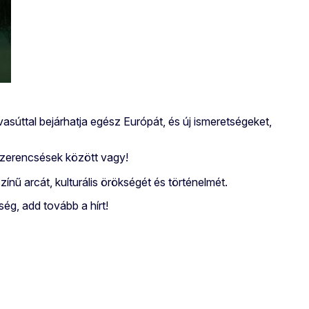
súttal bejárhatja egész Európát, és új ismeretségeket,
a szerencsések között vagy!
ínű arcát, kulturális örökségét és történelmét.
ég, add tovább a hírt!