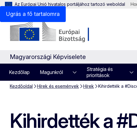
Az Európai Unió hivatalos portáljához tartozó weboldal
Hon
Ugrás a fő tartalomra
Magyarországi Képviselete
Stratégia és
Kezdőlap
Magunkról
prioritások
Kezdőoldal
Hírek és események
Hírek
Kihirdették a #Dis
Kihirdették a #