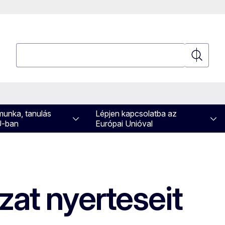
Keresés
Keresés
 munka, tanulás
Lépjen kapcsolatba az
U-ban
Európai Unióval
zat nyerteseit