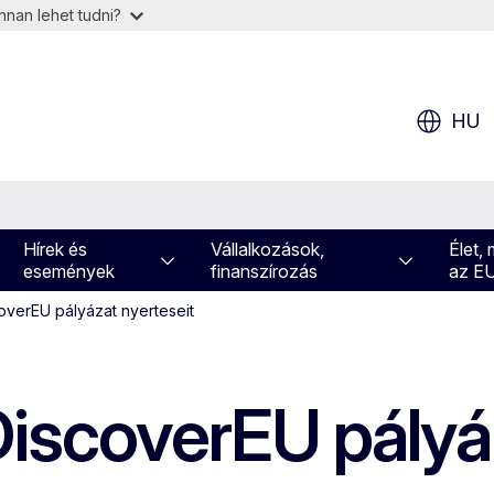
nan lehet tudni?
HU
Hírek és
Vállalkozások,
Élet,
események
finanszírozás
az E
coverEU pályázat nyerteseit
DiscoverEU pályá