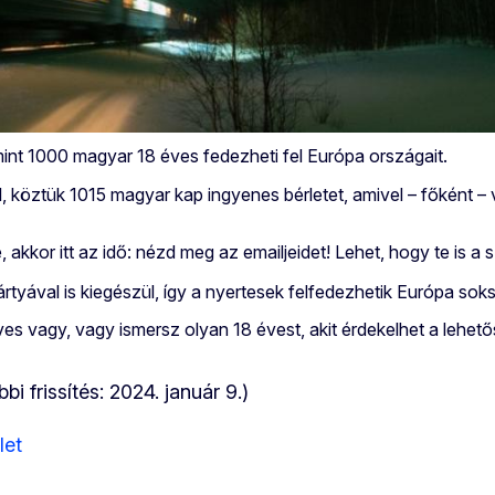
int 1000 magyar 18 éves fedezheti fel Európa országait.
ztük 1015 magyar kap ingyenes bérletet, amivel – főként – va
e, akkor itt az idő: nézd meg az emailjeidet! Lehet, hogy te is 
yával is kiegészül, így a nyertesek felfedezhetik Európa soksz
es vagy, vagy ismersz olyan 18 évest, akit érdekelhet a lehetős
bi frissítés: 2024. január 9.)
let