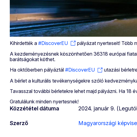
Kihirdették a
#DiscoverEU
pályázat nyerteseit! Több m
A kezdeményezésnek köszönhetően 36318 európai fiatal, kö
barátságokat köthet.
Ha októberben pályáztál
#DiscoverEU
utazási bérletr
A bérlet a kulturális tevékenységekre szóló kedvezménykárt
Tavasszal további bérletekre lehet majd pályázni. Ha 18 év
Gratulálunk minden nyertesnek!
Közzététel dátuma
2024. január 9. (Legutób
Szerző
Magyarországi képvise