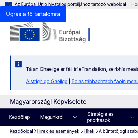
Az Európai Unió hivatalos portáljához tartozó weboldal
Hon
Ugrás a fő tartalomra
Tá an Ghaeilge ar fáil trí eTranslation, seirbhís mea
Aistrigh go Gaeilge
|
Eolas tábhachtach faoin meais
Magyarországi Képviselete
Stratégia és
Kezdőlap
Magunkról
prioritások
Kezdőoldal
Hírek és események
Hírek
A büntetőjogi szab