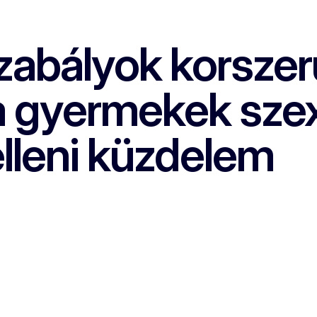
zabályok korszerű
 a gyermekek szex
lleni küzdelem