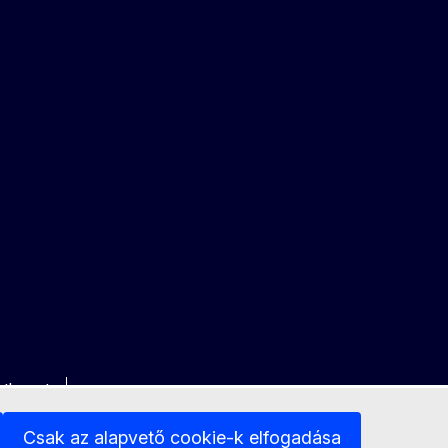
latkozat
Csak az alapvető cookie-k elfogadása