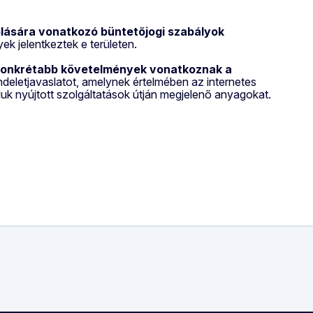
lására vonatkozó büntetőjogi szabályok
k jelentkeztek e területen.
onkrétabb követelmények vonatkoznak a
endeletjavaslatot, amelynek értelmében az internetes
aluk nyújtott szolgáltatások útján megjelenő anyagokat.