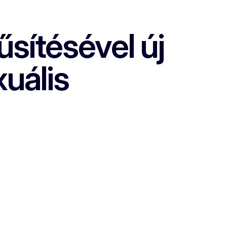
sítésével új
uális