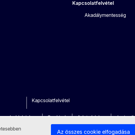
Kapcsolatfelvétel
Akadálymentesség
Kapcsolatfelvétel
ok
utube
Other
a weboldalainkon
Cookie-k
Adatvédelem
Jogi nyi
letesebben
Az összes cookie elfogadása