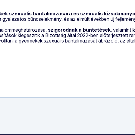
ek szexuális bántalmazására és szexuális kizsákmányo
gyalázatos bűncselekmény, és az elmúlt években új fejleménye
ogalommeghatározása,
szigorodnak a büntetések
, valamint
k
sítások kiegészítik a Bizottság által 2022-ben előterjesztett r
ltávolítani a gyermekek szexuális bántalmazását ábrázoló, az ált