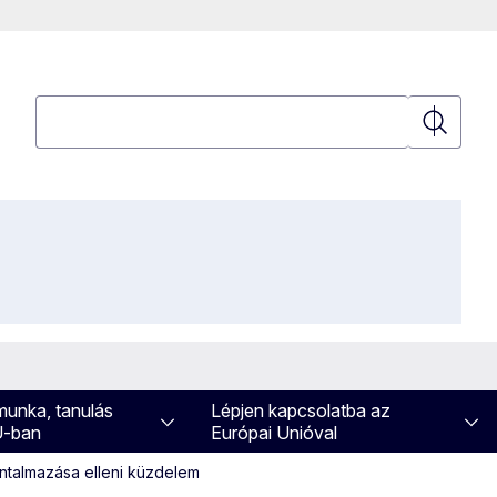
Keresés
Keresés
 munka, tanulás
Lépjen kapcsolatba az
U-ban
Európai Unióval
ántalmazása elleni küzdelem