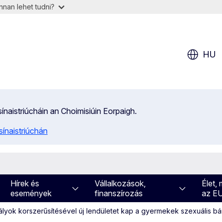
nan lehet tudni?
HU
isínaistriúcháin an Choimisiúin Eorpaigh.
ínaistriúchán
Hírek és
Vállalkozások,
Élet,
események
finanszírozás
az E
ályok korszerűsítésével új lendületet kap a gyermekek szexuális b