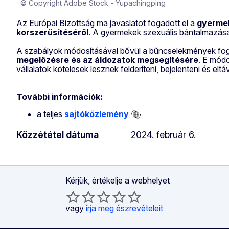
© Copyright Adobe Stock - Yupachingping
Az Európai Bizottság ma javaslatot fogadott el a
gyermek
korszerűsítéséről
. A gyermekek szexuális bántalmazása 
A szabályok módosításával bővül a bűncselekmények f
megelőzésre és az áldozatok megsegítésére
. E módo
vállalatok kötelesek lesznek felderíteni, bejelenteni és e
További információk:
a teljes
sajtóközlemény
Közzététel dátuma
2024. február 6.
Kérjük, értékelje a webhelyet
vagy
írja meg észrevételeit