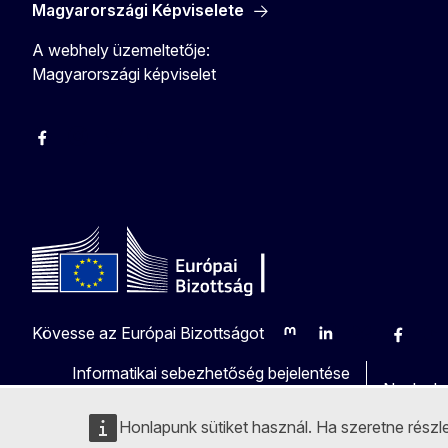
Magyarországi Képviselete
A webhely üzemeltetője:
Magyarországi képviselet
Facebook
Instagram
Twitter
Youtube
Kövesse az Európai Bizottságot
Mastodon
LinkedIn
Bluesky
Facebo
Yo
Informatikai sebezhetőség bejelentése
Nyelvek 
Honlapunk sütiket használ. Ha szeretne rész