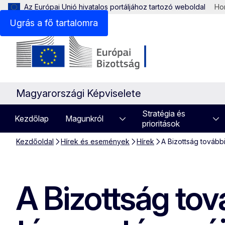
Az Európai Unió hivatalos portáljához tartozó weboldal
Hon
Ugrás a fő tartalomra
Magyarországi Képviselete
Stratégia és
Kezdőlap
Magunkról
prioritások
Kezdőoldal
Hírek és események
Hírek
A Bizottság tovább
A Bizottság tov