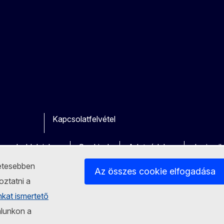
Kapcsolatfelvétel
ok
utube
Other
a weboldalainkon
Cookie-k
Adatvédelem
Jogi nyi
letesebben
Az összes cookie elfogadása
oztatni a
nkat ismertető
alunkon a