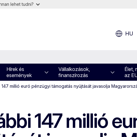
nan lehet tudni?
HU
Hírek és
Vállalkozások,
Élet,
események
finanszírozás
az E
i 147 millió euró pénzügyi támogatás nyújtását javasolja Magyaror
ábbi 147 millió e