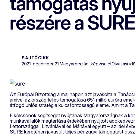
támogatás nyúj
részére a SURE
SAJTÓCIKK
2021. december 21.
Magyarországi képviselet
Olvasási idő
Az Európai Bizottság a mai napon azt javasolta a Tanác
amivel az ország teljes támogatása 651 millió euróra eme
átfogó uniós stratégia kulcsfontosságú eleme. Amint a T
E kölcsönök segítséget nyújtanak Magyarországnak a koron
munkavállalók megtartása érdekében nyújtott adókedvezm
Lettországgal, Litvániával és Máltával együtt – az idei év
SURE keretében javasolt teljes pénzügyi támogatást összes