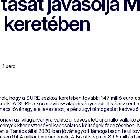
tását javasolja 
 keretében
: 1 perc
snak, hogy a SURE eszköz keretében további 147 millió euró
lkedik. A SURE a koronavírus-világjárványra adott válaszként
anács jóváhagyja a javaslatot, a pénzügyi támogatást kedvező
avírus-világjárványra válaszul bevezetett új önálló vállalkoz
ények kiterjesztésével kapcsolatos költségek fedezésében. M
ben a Tanács által 2020-ban jóváhagyott támogatáson felül továb
en 94,4 milliárd euróra emeli. A Bizottság már 89,6 milliárd 