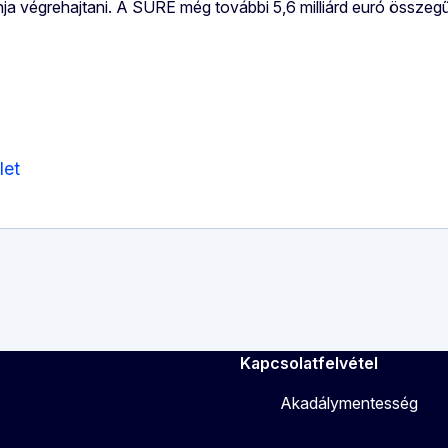
nja végrehajtani. A SURE még további 5,6 milliárd euró összegű
let
Kapcsolatfelvétel
Akadálymentesség