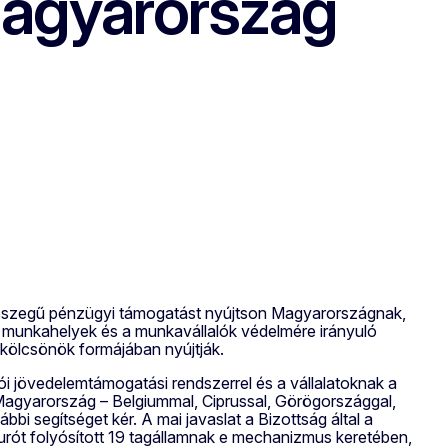
Magyarország
 összegű pénzügyi támogatást nyújtson Magyarországnak,
 a munkahelyek és a munkavállalók védelmére irányuló
 kölcsönök formájában nyújtják.
ói jövedelemtámogatási rendszerrel és a vállalatoknak a
agyarország – Belgiummal, Ciprussal, Görögországgal,
bi segítséget kér. A mai javaslat a Bizottság által a
eurót folyósított 19 tagállamnak e mechanizmus keretében,