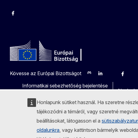
Facebook
Instagram
Twitter
Youtube
Kövesse az Európai Bizottságot
Mastodon
LinkedIn
Bluesky
Facebo
Yo
Informatikai sebezhetőség bejelentése
Nyelvek 
Honlapunk sütiket használ. Ha szeretne rész
tájékozódni a témáról, vagy szeretné megvált
beállításokat, látogasson el a
sütiszabályzatu
oldalunkra
, vagy kattintson bármelyik webold