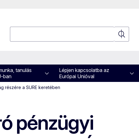
Keresés
Keresés
 munka, tanulás
Lépjen kapcsolatba az
U-ban
Európai Unióval
szág részére a SURE keretében
uró pénzügyi