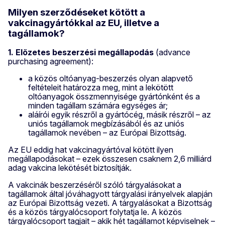
Milyen szerződéseket kötött a
vakcinagyártókkal az EU, illetve a
tagállamok?
1. Előzetes beszerzési megállapodás
(advance
purchasing agreement):
a közös oltóanyag-beszerzés olyan alapvető
feltételeit határozza meg, mint a lekötött
oltóanyagok összmennyisége gyártónként és a
minden tagállam számára egységes ár;
aláírói egyik részről a gyártócég, másik részről – az
uniós tagállamok megbízásából és az uniós
tagállamok nevében – az Európai Bizottság.
Az EU eddig hat vakcinagyártóval kötött ilyen
megállapodásokat – ezek összesen csaknem 2,6 milliárd
adag vakcina lekötését biztosítják.
A vakcinák beszerzéséről szóló tárgyalásokat a
tagállamok által jóváhagyott tárgyalási irányelvek alapján
az Európai Bizottság vezeti. A tárgyalásokat a Bizottság
és a közös tárgyalócsoport folytatja le. A közös
tárgyalócsoport tagjait – akik hét tagállamot képviselnek –