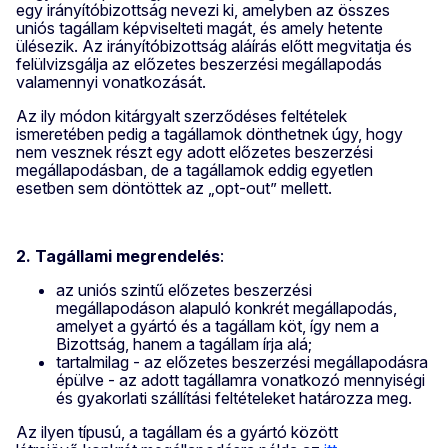
egy irányítóbizottság nevezi ki, amelyben az összes
uniós tagállam képviselteti magát, és amely hetente
ülésezik. Az irányítóbizottság aláírás előtt megvitatja és
felülvizsgálja az előzetes beszerzési megállapodás
valamennyi vonatkozását.
Az ily módon kitárgyalt szerződéses feltételek
ismeretében pedig a tagállamok dönthetnek úgy, hogy
nem vesznek részt egy adott előzetes beszerzési
megállapodásban, de a tagállamok eddig egyetlen
esetben sem döntöttek az „opt-out” mellett.
2. Tagállami megrendelés
:
az uniós szintű előzetes beszerzési
megállapodáson alapuló konkrét megállapodás,
amelyet a gyártó és a tagállam köt, így nem a
Bizottság, hanem a tagállam írja alá;
tartalmilag - az előzetes beszerzési megállapodásra
épülve - az adott tagállamra vonatkozó mennyiségi
és gyakorlati szállítási feltételeket határozza meg.
Az ilyen típusú, a tagállam és a gyártó között