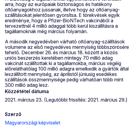
arra, hogy az európaiak biztonságos és hatékony
oltóanyagokhoz jussanak, illetve hogy az oltóanyag-
szállításokat jelentősen gyorsítsa. E törekvések egyik
eredménye, hogy a Pfizer-BioNTech vakcinából a
tervezettnél 4 millió adaggal több kerül kiszállításra a
tagállamoknak még március folyamán.
A második negyedévben várható oltóanyag-szállítások
volumene az első negyedéves mennyiség többszörösére
tehető. December 26. és március 18. között a közös
uniós beszerzés keretében mintegy 70 millió adag
vakcinát szállítottak ki a tagállamokba, március végéig
előreláthatólag 100 millió adagra emelkedik a gyártók által
leszállított mennyiség, az áprilistól júniusig esedékes
szállítások összmennyisége pedig várhatóan több mint
300 millió adag lesz.
Közzététel dátuma
2021. március 23. (Legutóbbi frissítés: 2021. március 29.)
Szerző
Magyarországi képviselet