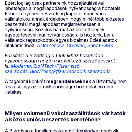
Ezért jogilag csak partnereink hozzájárulásával
lehetséges a megállapodások nyilvánosságra hozatala.
Ennek fényében a Bizottság kapcsolatban van a
vállalatokkal annak érdekében, hogy minél több előzetes
beszerzési megállapodást megismerhessen a
nyilvánosság. Közülük hármat az érintett cégek
egyetértésével már nyilvánosságra is hoztunk, bár a
vállalatok ragaszkodtak egyes bizalmas üzleti adatok
kitakarásához:
AstraZeneca
,
CureVac
,
Sanofi-GSK
.
Frissítés: a Bizottság a fentiekhez hasonlóan
nyilvánosságra hozta a következő szerződéseket
is:
Moderna
,
BioNTech/Pfizer első
szerződés
,
BioNTech/Pfizer második szerződés
.
A tagállami konkrét
megrendeléseknek
a Bizottság nem
részese, így azok nyilvánosságra hozatalában nem
illetékes.
Milyen volumenű vakcinaszállítások várhatók
a közös uniós beszerzés keretében?
A Bizottság a tagállamokkal együttműködve törekszik