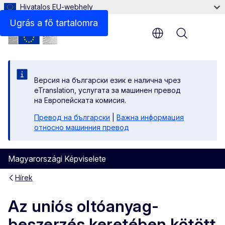
Hivatalos EU-webhely
Ugrás a fő tartalomra
Menu
Версия на български език е налична чрез
eTranslation, услугата за машинен превод
на Европейската комисия.
Превод на български
|
Важна информация
относно машинния превод
Magyarországi Képviselete
Hírek
Az uniós oltóanyag-
beszerzés keretében kötött