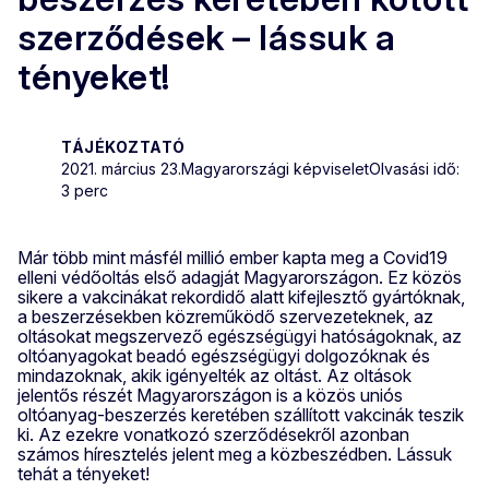
szerződések – lássuk a
tényeket!
TÁJÉKOZTATÓ
2021. március 23.
Magyarországi képviselet
Olvasási idő:
3 perc
Már több mint másfél millió ember kapta meg a Covid19
elleni védőoltás első adagját Magyarországon. Ez közös
sikere a vakcinákat rekordidő alatt kifejlesztő gyártóknak,
a beszerzésekben közreműködő szervezeteknek, az
oltásokat megszervező egészségügyi hatóságoknak, az
oltóanyagokat beadó egészségügyi dolgozóknak és
mindazoknak, akik igényelték az oltást. Az oltások
jelentős részét Magyarországon is a közös uniós
oltóanyag-beszerzés keretében szállított vakcinák teszik
ki. Az ezekre vonatkozó szerződésekről azonban
számos híresztelés jelent meg a közbeszédben. Lássuk
tehát a tényeket!