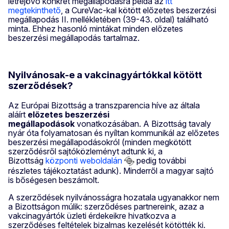
létrejövő konkrét megállapodásra példa az
itt
megtekinthető
, a CureVac-kal kötött előzetes beszerzési
megállapodás II. mellékletében (39-43. oldal) található
minta. Ehhez hasonló mintákat minden előzetes
beszerzési megállapodás tartalmaz.
Nyilvánosak-e a vakcinagyártókkal kötött
szerződések?
Az Európai Bizottság a transzparencia híve az általa
aláírt
előzetes beszerzési
megállapodások
vonatkozásában. A Bizottság tavaly
nyár óta folyamatosan és nyíltan kommunikál az előzetes
beszerzési megállapodásokról (minden megkötött
szerződésről sajtóközleményt adtunk ki, a
Bizottság
központi weboldalán
pedig további
részletes tájékoztatást adunk). Minderről a magyar sajtó
is bőségesen beszámolt.
A szerződések nyilvánosságra hozatala ugyanakkor nem
a Bizottságon múlik: szerződéses partnereink, azaz a
vakcinagyártók üzleti érdekeikre hivatkozva a
szerződéses feltételek bizalmas kezelését kötötték ki.