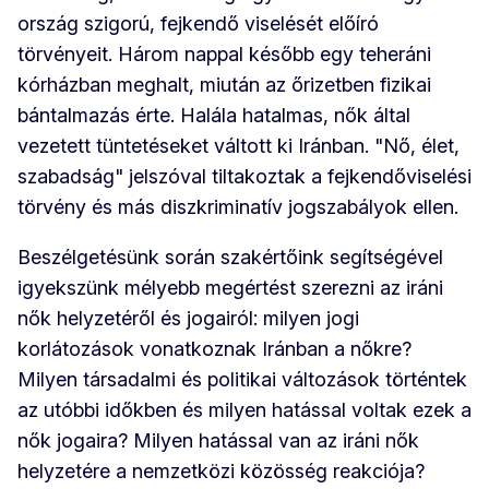
ország szigorú, fejkendő viselését előíró
törvényeit. Három nappal később egy teheráni
kórházban meghalt, miután az őrizetben fizikai
bántalmazás érte. Halála hatalmas, nők által
vezetett tüntetéseket váltott ki Iránban. "Nő, élet,
szabadság" jelszóval tiltakoztak a fejkendőviselési
törvény és más diszkriminatív jogszabályok ellen.
Beszélgetésünk során szakértőink segítségével
igyekszünk mélyebb megértést szerezni az iráni
nők helyzetéről és jogairól: milyen jogi
korlátozások vonatkoznak Iránban a nőkre?
Milyen társadalmi és politikai változások történtek
az utóbbi időkben és milyen hatással voltak ezek a
nők jogaira? Milyen hatással van az iráni nők
helyzetére a nemzetközi közösség reakciója?