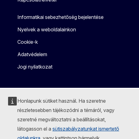
Informatikai sebezhetőség bejelentése
Nyelvek a weboldalainkon
Cookie-k
Adatvédelem
Jogi nyilatkozat
Honlapunk sütiket használ. Ha szeretne
részletesebben tájékozódni a témáról, vagy
szeretné megváltoztatni a beállításokat,
látogasson el a
sütiszabályzatunkat ismertető
oldalunkra
, vagy kattintson bármelyik