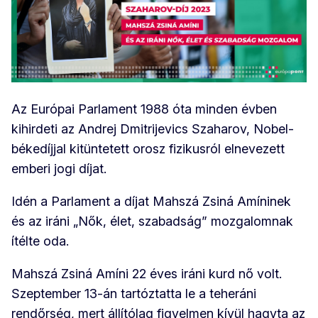
Az Európai Parlament 1988 óta minden évben
kihirdeti az Andrej Dmitrijevics Szaharov, Nobel-
békedíjjal kitüntetett orosz fizikusról elnevezett
emberi jogi díjat.
Idén a Parlament a díjat Mahszá Zsiná Amíninek
és az iráni „Nők, élet, szabadság” mozgalomnak
ítélte oda.
Mahszá Zsiná Amíni 22 éves iráni kurd nő volt.
Szeptember 13-án tartóztatta le a teheráni
rendőrség, mert állítólag figyelmen kívül hagyta az