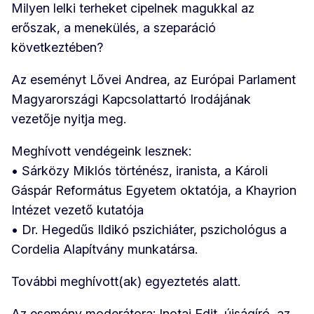
Milyen lelki terheket cipelnek magukkal az
erőszak, a menekülés, a szeparáció
következtében?
Az eseményt Lővei Andrea, az Európai Parlament
Magyarországi Kapcsolattartó Irodájának
vezetője nyitja meg.
Meghívott vendégeink lesznek:
• Sárközy Miklós történész, iranista, a Károli
Gáspár Református Egyetem oktatója, a Khayrion
Intézet vezető kutatója
• Dr. Hegedűs Ildikó pszichiáter, pszichológus a
Cordelia Alapítvány munkatársa.
További meghívott(ak) egyeztetés alatt.
Az esemény moderátora: Inotai Edit, újságíró, az