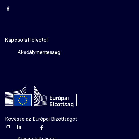
Facebook
Instagram
Twitter
Youtube
Kapcsolatfelvétel
Akadálymentesség
Kövesse az Európai Bizottságot
Mastodon
LinkedIn
Bluesky
Facebook
Youtube
Other
Kapcsolatfelvétel