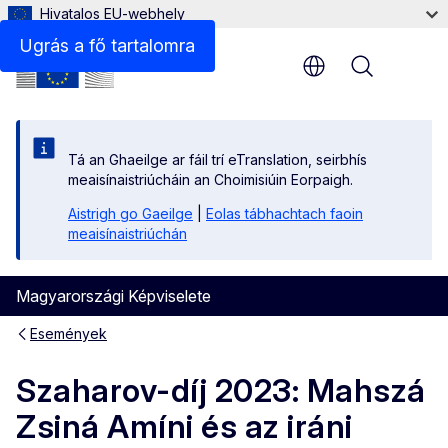
Hivatalos EU-webhely
Ugrás a fő tartalomra
Menu
Tá an Ghaeilge ar fáil trí eTranslation, seirbhís
meaisínaistriúcháin an Choimisiúin Eorpaigh.
Aistrigh go Gaeilge
|
Eolas tábhachtach faoin
meaisínaistriúchán
Magyarországi Képviselete
Események
Szaharov-díj 2023: Mahszá
Zsiná Amíni és az iráni