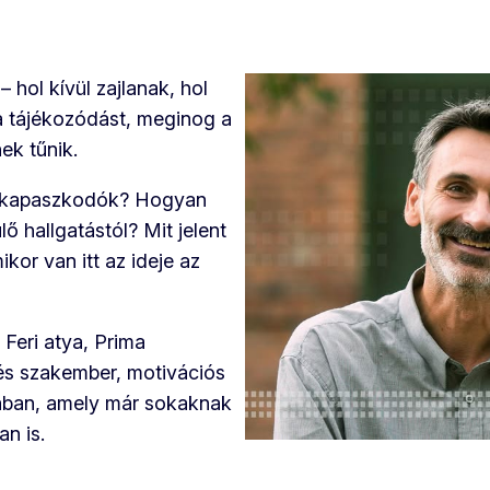
 hol kívül zajlanak, hol
a tájékozódást, meginog a
ek tűnik.
 a kapaszkodók? Hogyan
 hallgatástól? Mit jelent
or van itt az ideje az
Feri atya, Prima
nés szakember, motivációs
usában, amely már sokaknak
n is.