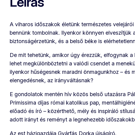
Leírás
A viharos időszakok életünk természetes velejárói –
bennünk tombolnak. Ilyenkor könnyen elveszítjük 
biztonságérzetünk, és a belső béke is elérhetetlenn
De mit tehetünk, amikor úgy érezzük, elfogynak
lehet megkülönböztetni a valódi csendet a menekülő
ilyenkor hűségesnek maradni önmagunkhoz – és mik
elengedésnek, az irányváltásnak?
E gondolatok mentén hív közös belső utazásra Pál 
Primissima díjas római katolikus pap, mentálhigié
előadó és író – közérthető, mély és inspiráló stíl
adott irányt és reményt a legnehezebb időszakokba
Az est házigazdája Gyárfás Dorka újságíró.