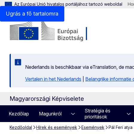
Az Európai Unió hivatalos portáljához tartozó weboldal
Hon
Ugrás a fő tartalomra
Nederlands is beschikbaar via eTranslation, de m
Vertalen in het Nederlands
|
Belangrijke informatie
Magyarországi Képviselete
Stratégia és
Kezdőlap
Magunkról
prioritások
Kezdőoldal
Hírek és események
Események
Pál Feri aty