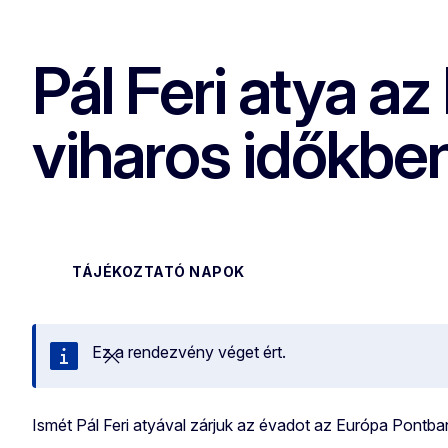
Pál Feri atya a
viharos időkbe
TÁJÉKOZTATÓ NAPOK
Ez a rendezvény véget ért.
Bezárás
Ismét Pál Feri atyával zárjuk az évadot az Európa Pontba