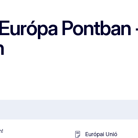
z Európa Pontban
n
n!
Európai Unió