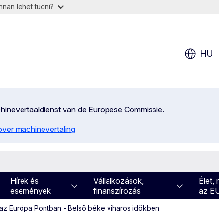
nan lehet tudni?
HU
achinevertaaldienst van de Europese Commissie.
 over machinevertaling
Hírek és
Vállalkozások,
Élet,
események
finanszírozás
az E
a az Európa Pontban - Belső béke viharos időkben