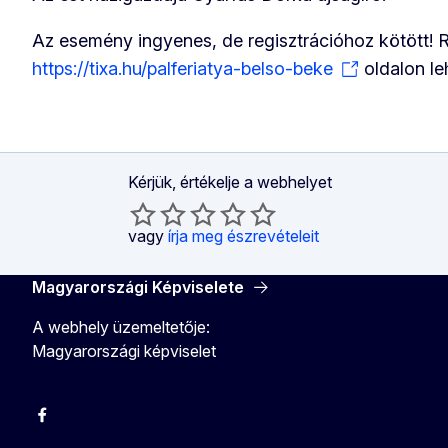
Az esemény ingyenes, de regisztrációhoz kötött! R
https://tixa.hu/palferiatya-belso-beke
oldalon le
Kérjük, értékelje a webhelyet
vagy
írja meg észrevételeit
Magyarországi Képviselete
A webhely üzemeltetője:
Magyarországi képviselet
Facebook
Instagram
Twitter
Youtube