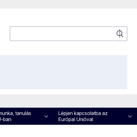
Keresés
Keresés
 munka, tanulás
Lépjen kapcsolatba az
U-ban
Európai Unióval