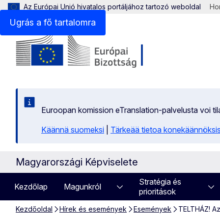
Az Európai Unió hivatalos portáljához tartozó weboldal
Hon
Ugrás a fő tartalomra
Euroopan komission eTranslation-palvelusta voi t
Käännä suomeksi
|
Tärkeää tietoa konekäännöksi
Magyarországi Képviselete
Stratégia és
Kezdőlap
Magunkról
prioritások
Kezdőoldal
Hírek és események
Események
TELTHÁZ! Az