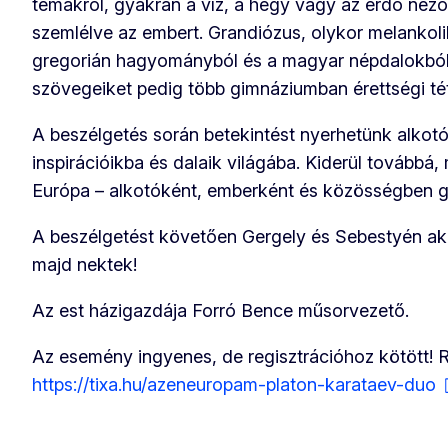
témákról, gyakran a víz, a hegy vagy az erdő néző
szemlélve az embert. Grandiózus, olykor melankoli
gregorián hagyományból és a magyar népdalokból i
szövegeiket pedig több gimnáziumban érettségi téte
A beszélgetés során betekintést nyerhetünk alkotó
inspirációikba és dalaik világába. Kiderül továbbá,
Európa – alkotóként, emberként és közösségben 
A beszélgetést követően Gergely és Sebestyén ak
majd nektek!
Az est házigazdája Forró Bence műsorvezető.
Az esemény ingyenes, de regisztrációhoz kötött! R
https://tixa.hu/azeneuropam-platon-karataev-duo