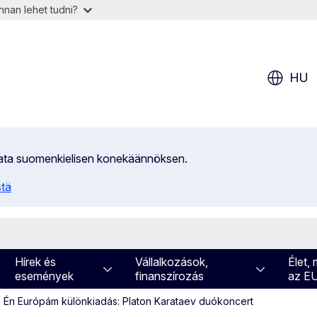
nan lehet tudni?
HU
ilata suomenkielisen konekäännöksen.
stä
Hírek és
Vállalkozások,
Élet,
események
finanszírozás
az E
 Én Európám különkiadás: Platon Karataev duókoncert