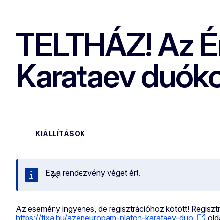
TELTHÁZ! Az Én
Karataev duók
KIÁLLÍTÁSOK
Ez a rendezvény véget ért.
Bezárás
Az esemény ingyenes, de regisztrációhoz kötött! Regisztr
https://tixa.hu/azeneuropam-platon-karataev-duo
olda