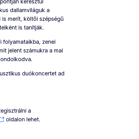
pontján keresztül
kus dallamviláguk a
s merít, költői szépségű
lként is tanítják.
i folyamataikba, zenei
 mit jelent számukra a mai
gondolkodva.
usztikus duókoncertet ad
egisztrálni a
oldalon lehet.