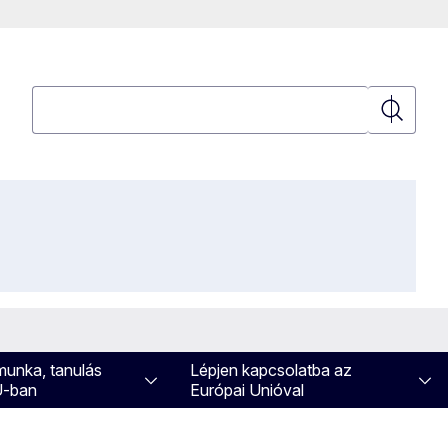
Keresés
Keresés
 munka, tanulás
Lépjen kapcsolatba az
U-ban
Európai Unióval