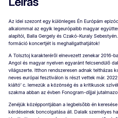
Leírás
Az idei szezont egy különleges Én Európám epizód
alkalommal az egyik legeurópaibb magyar együttes
alapítói, Balla Gergely és Czakó-Kuraly Sebestyén
formáció koncertjét is meghallgathatjátok!
A Tolsztoj karakteréről elnevezett zenekar 2016-ba
Angol és magyar nyelven egyaránt felcsendülő dala
világszerte. Itthon rendszeresen adnak teltházas 
neves európai fesztiválon is részt vettek már. 2022
kiáltó’ c. lemezük a közönség és a kritikusok szívé
szakma abban az évben Fonogram-díjjal jutalmazot
Zenéjük középpontjában a legbelsőbb én keresése 
kérdéseinek boncolgatása áll. Dalaik személyes 