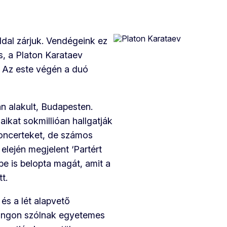
dal zárjuk. Vendégeink ez
, a Platon Karataev
. Az este végén a duó
n alakult, Budapesten.
ikat sokmillióan hallgatják
koncerteket, de számos
 elején megjelent ‘Partért
be is belopta magát, amit a
t.
és a lét alapvető
hangon szólnak egyetemes